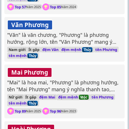
Top 57
Top 85
Năm 2025
Năm 2024
Văn Phương
"Văn" là văn chương, "Phương" là phương
hướng, rộng lớn, tên "Văn Phương" mang ý
nghĩa tâm hồn rộng lớn, yêu thích văn chương,
đệm mệnh
Nam giới
Ít gặp
đệm Văn
tên Phương
Thủy
có chí hướng.
tên mệnh
Thủy
Mai Phương
"Mai" là hoa mai, "Phương" là phương hướng,
tên "Mai Phương" mang ý nghĩa thanh tao,
hướng về phía trước.
đệm mệnh
Nữ giới
Ít gặp
đệm Mai
tên Phương
Mộc
tên mệnh
Thủy
Top 89
Top 96
Năm 2025
Năm 2023
Hoài Phương