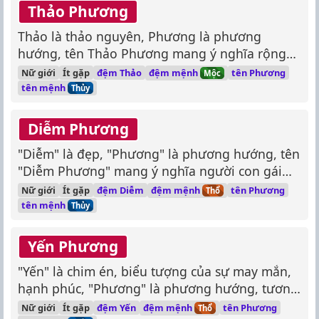
Thảo Phương
Thảo là thảo nguyên, Phương là phương
hướng, tên Thảo Phương mang ý nghĩa rộng
lớn, phóng khoáng.
đệm mệnh
Nữ giới
Ít gặp
đệm Thảo
tên Phương
Mộc
tên mệnh
Thủy
Diễm Phương
"Diễm" là đẹp, "Phương" là phương hướng, tên
"Diễm Phương" mang ý nghĩa người con gái
xinh đẹp, rạng rỡ, tỏa sáng.
đệm mệnh
Nữ giới
Ít gặp
đệm Diễm
tên Phương
Thổ
tên mệnh
Thủy
Yến Phương
"Yến" là chim én, biểu tượng của sự may mắn,
hạnh phúc, "Phương" là phương hướng, tương
lai, tên "Yến Phương" mang ý nghĩa tương lai
đệm mệnh
Nữ giới
Ít gặp
đệm Yến
tên Phương
Thổ