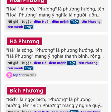
"Hoài" là nhớ, "Phương" là phương hướng, tên
"Hoài Phương" mang ý nghĩa là người luôn
nhớ về quê hương, hướng về phía trước.
đệm mệnh
Nữ giới
Ít gặp
đệm Hoài
tên Phương
Thủy
tên mệnh
Thủy
Hà Phương
"Hà" là sông, "Phương" là phương hướng, tên
"Hà Phương" mang ý nghĩa thanh bình, rộng
lớn như dòng sông.
đệm mệnh
Nữ giới
Ít gặp
đệm Hà
tên Phương
Thủy
tên mệnh
Thủy
Top 13
Năm 2023
Bích Phương
"Bích" là ngọc bích, "Phương" là phương
hướng, tên "Bích Phương" mang ý nghĩa quý
phái, sang trọng như ngọc bích, hướng về phía
đệm mệnh