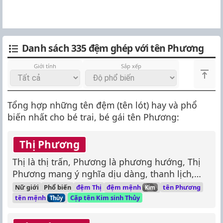
Danh sách 335 đệm ghép với tên Phương
Giới tính
Sắp xếp
Tổng hợp những tên đệm (tên lót) hay và phổ
biến nhất cho bé trai, bé gái tên Phương:
Thị Phương
Thị là thị trấn, Phương là phương hướng, Thị
Phương mang ý nghĩa dịu dàng, thanh lịch,
luôn hướng đến những điều tốt đẹp.
đệm mệnh
Nữ giới
Phổ biến
đệm Thị
tên Phương
Kim
tên mệnh
Cặp tên Kim sinh Thủy
Thủy