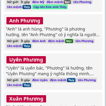
phía trước.
đệm mệnh
Nữ giới
Ít gặp
đệm Mỹ
tên Phương
Kim
tên mệnh
Cặp tên Kim sinh Thủy
Thủy
Anh Phương
"Anh" là anh hùng, "Phương" là phương
hướng, tên "Anh Phương" có ý nghĩa là người
dũng cảm, mạnh mẽ và có chí hướng.
đệm mệnh
Nữ giới
Ít gặp
đệm Anh
tên Phương
Mộc
tên mệnh
Thủy
Uyên Phương
"Uyên" là uyên bác, "Phương" là hướng, tên
"Uyên Phương" mang ý nghĩa thông minh,
nhạy bén, luôn hướng về phía trước.
đệm mệnh
Nữ giới
Ít gặp
đệm Uyên
tên Phương
Thủy
tên mệnh
Thủy
Xuân Phương