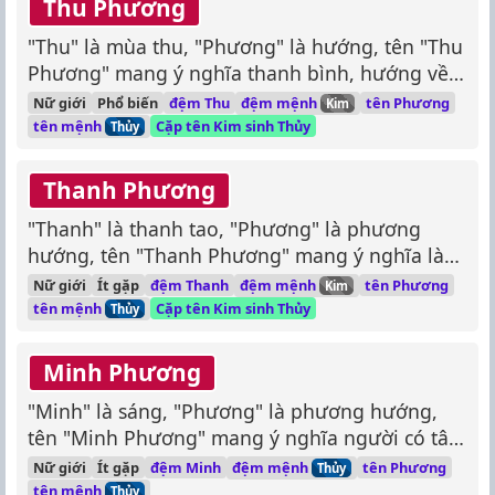
Thu Phương
"Thu" là mùa thu, "Phương" là hướng, tên "Thu
Phương" mang ý nghĩa thanh bình, hướng về
sự tốt đẹp như tiết trời mùa thu.
đệm mệnh
Nữ giới
Phổ biến
đệm Thu
tên Phương
Kim
tên mệnh
Cặp tên Kim sinh Thủy
Thủy
Thanh Phương
"Thanh" là thanh tao, "Phương" là phương
hướng, tên "Thanh Phương" mang ý nghĩa là
người thanh tao, lịch thiệp, có đường hướng rõ
đệm mệnh
Nữ giới
Ít gặp
đệm Thanh
tên Phương
Kim
ràng trong cuộc sống.
tên mệnh
Cặp tên Kim sinh Thủy
Thủy
Minh Phương
"Minh" là sáng, "Phương" là phương hướng,
tên "Minh Phương" mang ý nghĩa người có tâm
sáng, hướng về những điều tốt đẹp, chính
đệm mệnh
Nữ giới
Ít gặp
đệm Minh
tên Phương
Thủy
nghĩa.
tên mệnh
Thủy