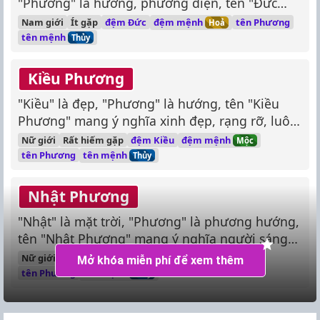
"Phương" là hướng, phương diện, tên "Đức
Phương" mang ý nghĩa người có đức hạnh,
đệm mệnh
Nam giới
Ít gặp
đệm Đức
tên Phương
Hoả
hướng thiện, nhân ái.
tên mệnh
Thủy
Kiều Phương
"Kiều" là đẹp, "Phương" là hướng, tên "Kiều
Phương" mang ý nghĩa xinh đẹp, rạng rỡ, luôn
hướng đến những điều tốt đẹp.
đệm mệnh
Nữ giới
Rất hiếm gặp
đệm Kiều
Mộc
tên mệnh
tên Phương
Thủy
Nhật Phương
"Nhật" là mặt trời, "Phương" là phương hướng,
tên "Nhật Phương" mang ý nghĩa người sáng
sủa, rạng rỡ, hướng về phía trước.
đệm mệnh
Nữ giới
Rất hiếm gặp
đệm Nhật
Hoả
Mở khóa miễn phí để xem thêm
tên mệnh
tên Phương
Thủy