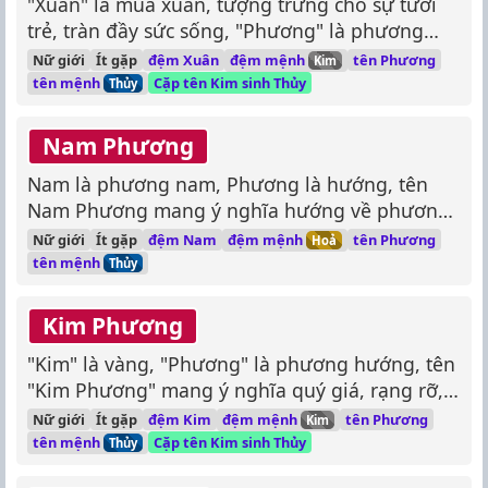
"Xuân" là mùa xuân, tượng trưng cho sự tươi
trẻ, tràn đầy sức sống, "Phương" là phương
hướng, rộng lớn, tên "Xuân Phương" mang ý
đệm mệnh
Nữ giới
Ít gặp
đệm Xuân
tên Phương
Kim
nghĩa tươi sáng, rộng mở như hướng về tương
tên mệnh
Cặp tên Kim sinh Thủy
Thủy
lai.
Nam Phương
Nam là phương nam, Phương là hướng, tên
Nam Phương mang ý nghĩa hướng về phương
nam, rộng lớn.
đệm mệnh
Nữ giới
Ít gặp
đệm Nam
tên Phương
Hoả
tên mệnh
Thủy
Kim Phương
"Kim" là vàng, "Phương" là phương hướng, tên
"Kim Phương" mang ý nghĩa quý giá, rạng rỡ,
hướng về tương lai.
đệm mệnh
Nữ giới
Ít gặp
đệm Kim
tên Phương
Kim
tên mệnh
Cặp tên Kim sinh Thủy
Thủy