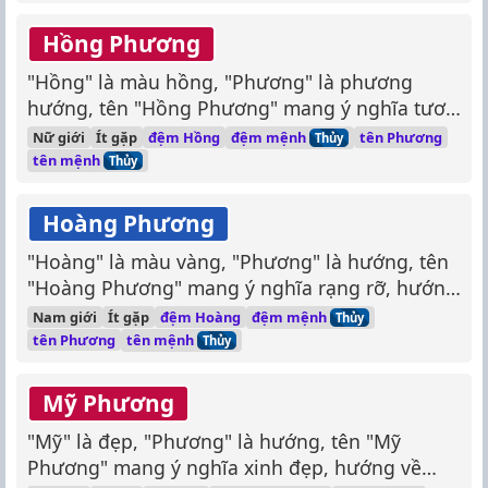
Hồng Phương
"Hồng" là màu hồng, "Phương" là phương
hướng, tên "Hồng Phương" mang ý nghĩa tươi
sáng, rạng rỡ, đầy sức sống.
đệm mệnh
Nữ giới
Ít gặp
đệm Hồng
tên Phương
Thủy
tên mệnh
Thủy
Hoàng Phương
"Hoàng" là màu vàng, "Phương" là hướng, tên
"Hoàng Phương" mang ý nghĩa rạng rỡ, hướng
về tương lai tươi sáng.
đệm mệnh
Nam giới
Ít gặp
đệm Hoàng
Thủy
tên mệnh
tên Phương
Thủy
Mỹ Phương
"Mỹ" là đẹp, "Phương" là hướng, tên "Mỹ
Phương" mang ý nghĩa xinh đẹp, hướng về