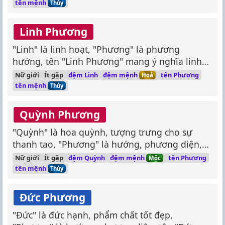
tốt đẹp, hạnh phúc, may mắn.
tên mệnh
Thủy
Linh Phương
"Linh" là linh hoạt, "Phương" là phương
hướng, tên "Linh Phương" mang ý nghĩa linh
hoạt, hướng đến mục tiêu.
đệm mệnh
Nữ giới
Ít gặp
đệm Linh
tên Phương
Hoả
tên mệnh
Thủy
Quỳnh Phương
"Quỳnh" là hoa quỳnh, tượng trưng cho sự
thanh tao, "Phương" là hướng, phương diện,
tên "Quỳnh Phương" mang ý nghĩa thanh tao,
đệm mệnh
Nữ giới
Ít gặp
đệm Quỳnh
tên Phương
Mộc
tinh tế, hướng về cái đẹp.
tên mệnh
Thủy
Đức Phương
"Đức" là đức hạnh, phẩm chất tốt đẹp,