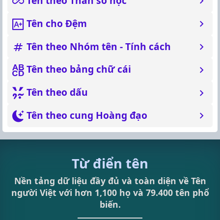
Tên theo Thần số học
Tên cho Đệm
Tên theo Nhóm tên - Tính cách
Tên theo bảng chữ cái
Tên theo dấu
Tên theo cung Hoàng đạo
Từ điển tên
Nền tảng dữ liệu đầy đủ và toàn diện về Tên
người Việt với hơn 1,100 họ và 79.400 tên phổ
biến.