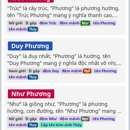
"Trúc" là cây trúc, "Phương" là phương hướng,
tên "Trúc Phương" mang ý nghĩa thanh cao,
thẳng thắn như cây trúc, hướng về phía trước.
đệm mệnh
Nữ giới
Ít gặp
đệm Trúc
tên Phương
Mộc
tên mệnh
Thủy
Duy Phương
"Duy" là duy nhất, "Phương" là hướng, tên
"Duy Phương" mang ý nghĩa độc nhất vô nhị,
hướng đến mục tiêu.
đệm mệnh
Nam giới
Ít gặp
đệm Duy
tên Phương
Thổ
tên mệnh
Thủy
Như Phương
"Như" là giống như, "Phương" là phương
hướng, con đường, tên "Như Phương" mang ý
nghĩa hướng đến con đường tốt đẹp, tươi
đệm mệnh
Nữ giới
Ít gặp
đệm Như
tên Phương
Kim
sáng.
tên mệnh
Cặp tên Kim sinh Thủy
Thủy