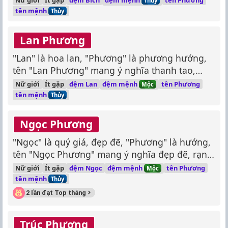
Nữ giới
Ít gặp
đệm Bích
tên Phương
Thủy
trước.
tên mệnh
Thủy
Lan Phương
"Lan" là hoa lan, "Phương" là phương hướng,
tên "Lan Phương" mang ý nghĩa thanh tao,
xinh đẹp, hướng về tương lai.
đệm mệnh
Nữ giới
Ít gặp
đệm Lan
tên Phương
Mộc
tên mệnh
Thủy
Ngọc Phương
"Ngọc" là quý giá, đẹp đẽ, "Phương" là hướng,
tên "Ngọc Phương" mang ý nghĩa đẹp đẽ, rạng
rỡ, tươi sáng.
đệm mệnh
Nữ giới
Ít gặp
đệm Ngọc
tên Phương
Mộc
tên mệnh
Thủy
2 lần đạt Top tháng
Trúc Phương