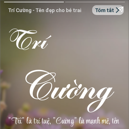
Trí Cường - Tên đẹp cho bé trai
Tóm tắt
Trí
Cường
"Trí" là trí tuệ, "Cường" là mạnh mẽ, tên