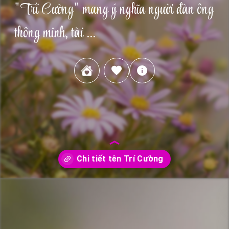
"Trí Cường" mang ý nghĩa người đàn ông
thông minh, tài ...
Đang mở
https://tudienten.com/ten/tri-cuong/1417