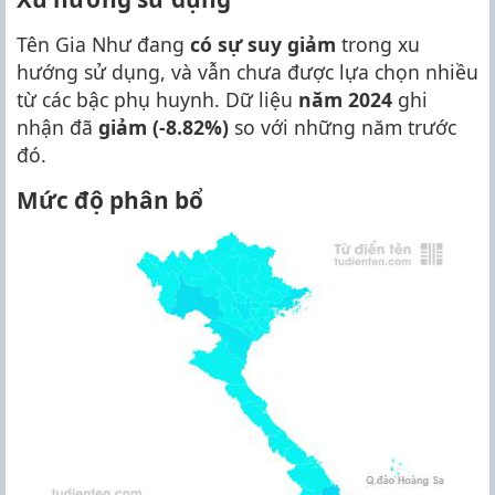
Tên Gia Như đang
có sự suy giảm
trong xu
hướng sử dụng, và vẫn chưa được lựa chọn nhiều
từ các bậc phụ huynh. Dữ liệu
năm 2024
ghi
nhận đã
giảm (-8.82%)
so với những năm trước
đó.
Mức độ phân bổ