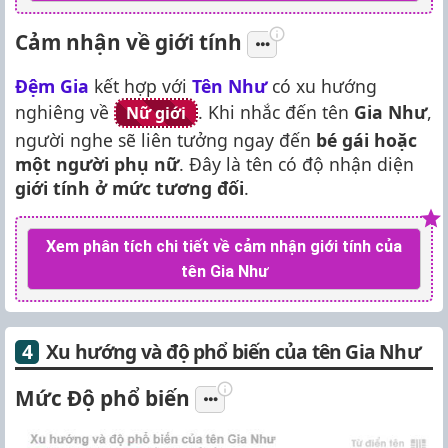
Cảm nhận về giới tính
Đệm Gia
kết hợp với
Tên Như
có xu hướng
nghiêng về
. Khi nhắc đến tên
Gia Như
,
Nữ giới
người nghe sẽ liên tưởng ngay đến
bé gái hoặc
một người phụ nữ
. Đây là tên có độ nhận diện
giới tính ở mức tương đối
.
Xem phân tích chi tiết về cảm nhận giới tính của
tên Gia Như
Xu hướng và độ phổ biến của tên Gia Như
Mức Độ phổ biến