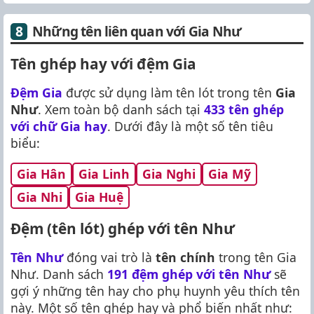
Những tên liên quan với Gia Như
Tên ghép hay với đệm Gia
Đệm Gia
được sử dụng làm tên lót trong tên
Gia
Như
. Xem toàn bộ danh sách tại
433 tên ghép
với chữ Gia hay
. Dưới đây là một số tên tiêu
biểu:
Gia Hân
Gia Linh
Gia Nghi
Gia Mỹ
Gia Nhi
Gia Huệ
Đệm (tên lót) ghép với tên Như
Tên Như
đóng vai trò là
tên chính
trong tên Gia
Như. Danh sách
191 đệm ghép với tên Như
sẽ
gợi ý những tên hay cho phụ huynh yêu thích tên
này. Một số tên ghép hay và phổ biến nhất như: