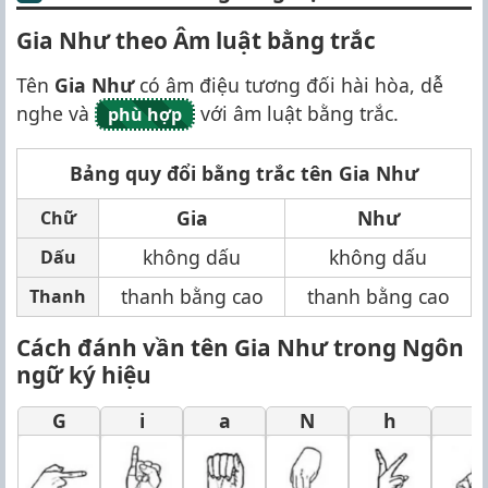
Gia Như theo Âm luật bằng trắc
Tên
Gia Như
có âm điệu tương đối hài hòa, dễ
nghe và
với âm luật bằng trắc.
phù hợp
Bảng quy đổi bằng trắc tên Gia Như
Gia
Như
Chữ
không dấu
không dấu
Dấu
thanh bằng cao
thanh bằng cao
Thanh
Cách đánh vần tên Gia Như trong Ngôn
ngữ ký hiệu
G
i
a
N
h