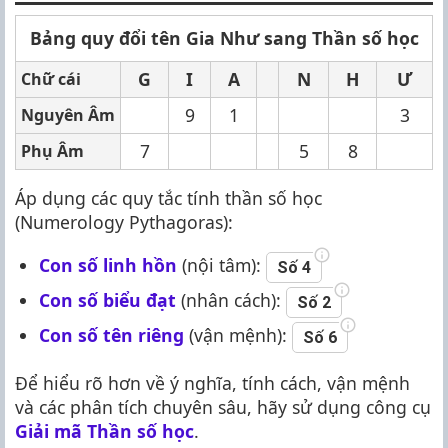
Bảng quy đổi tên Gia Như sang Thần số học
G
I
A
N
H
Ư
Chữ cái
9
1
3
Nguyên Âm
7
5
8
Phụ Âm
Áp dụng các quy tắc tính thần số học
(Numerology Pythagoras):
Con số linh hồn
(nội tâm):
Số 4
Con số biểu đạt
(nhân cách):
Số 2
Con số tên riêng
(vận mệnh):
Số 6
Để hiểu rõ hơn về ý nghĩa, tính cách, vận mệnh
và các phân tích chuyên sâu, hãy sử dụng công cụ
Giải mã Thần số học
.