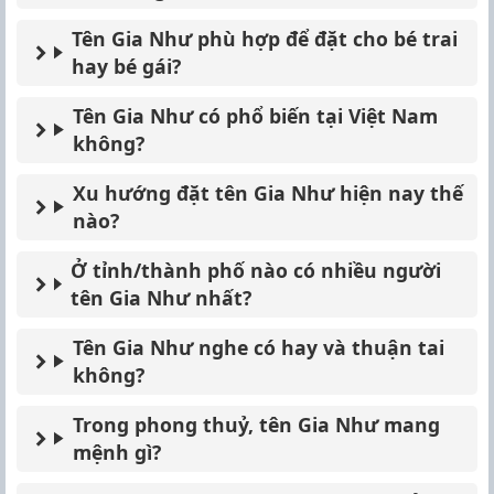
Tên Gia Như phù hợp để đặt cho bé trai
hay bé gái?
Tên Gia Như có phổ biến tại Việt Nam
không?
Xu hướng đặt tên Gia Như hiện nay thế
nào?
Ở tỉnh/thành phố nào có nhiều người
tên Gia Như nhất?
Tên Gia Như nghe có hay và thuận tai
không?
Trong phong thuỷ, tên Gia Như mang
mệnh gì?