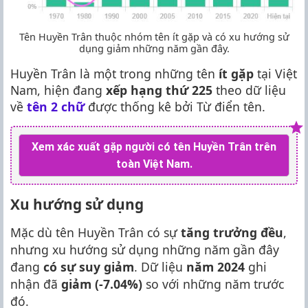
Tên Huyền Trân thuộc nhóm tên ít gặp và có xu hướng sử
dụng giảm những năm gần đây.
Huyền Trân là một trong những tên
ít gặp
tại Việt
Nam, hiện đang
xếp hạng thứ 225
theo dữ liệu
về
tên 2 chữ
được thống kê bởi Từ điển tên.
Xem xác xuất gặp người có tên Huyền Trân trên
toàn Việt Nam.
Xu hướng sử dụng
Mặc dù tên Huyền Trân có sự
tăng trưởng đều
,
nhưng xu hướng sử dụng những năm gần đây
đang
có sự suy giảm
. Dữ liệu
năm 2024
ghi
nhận đã
giảm (-7.04%)
so với những năm trước
đó.