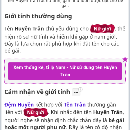
Tên Huyền Trân rất nữ tính, gần như luôn được đặt cho bé
gái.
Giới tính thường dùng
Tên
Huyền Trân
chủ yếu dùng cho
, thể
Nữ giới
hiện rõ sự nữ tính và hiếm khi gặp ở nam giới.
Đây là lựa chọn rất phù hợp khi đặt tên cho các
bé gái.
Xem thống kê, tỉ lệ Nam - Nữ sử dụng tên Huyền
Trân
Cảm nhận về giới tính
Đệm Huyền
kết hợp với
Tên Trân
thường gắn
liền với
. Khi nhắc đến tên
Huyền Trân
,
Nữ giới
người nghe sẽ nhận định chắc chắn đây là
bé gái
hoặc một người phụ nữ
. Đây là tên có độ nhận