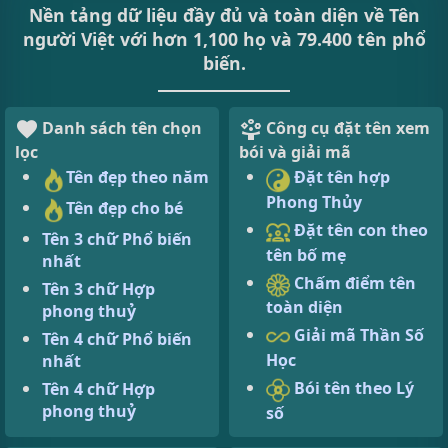
Nền tảng dữ liệu đầy đủ và toàn diện về Tên
người Việt với hơn 1,100 họ và 79.400 tên phổ
biến.
Danh sách tên chọn
Công cụ đặt tên xem
lọc
bói và giải mã
Tên đẹp theo năm
Đặt tên hợp
Phong Thủy
Tên đẹp cho bé
Đặt tên con theo
Tên 3 chữ Phổ biến
tên bố mẹ
nhất
Chấm điểm tên
Tên 3 chữ Hợp
toàn diện
phong thuỷ
Giải mã Thần Số
Tên 4 chữ Phổ biến
Học
nhất
Bói tên theo Lý
Tên 4 chữ Hợp
phong thuỷ
số