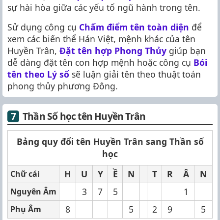
sự hài hòa giữa các yếu tố ngũ hành trong tên.
Sử dụng công cụ
Chấm điểm tên toàn diện
để
xem các biến thể Hán Việt, mệnh khác của tên
Huyền Trân,
Đặt tên hợp Phong Thủy
giúp bạn
dễ dàng đặt tên con hợp mệnh hoặc công cụ
Bói
tên theo Lý số
sẽ luận giải tên theo thuật toán
phong thủy phương Đông.
Thần Số học tên Huyền Trân
Bảng quy đổi tên Huyền Trân sang Thần số
học
H
U
Y
Ề
N
T
R
Â
N
Chữ cái
3
7
5
1
Nguyên Âm
8
5
2
9
5
Phụ Âm