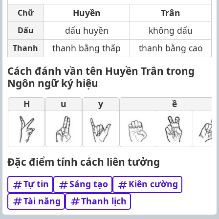
Huyền
Trân
Chữ
dấu huyền
không dấu
Dấu
thanh bằng thấp
thanh bằng cao
Thanh
Cách đánh vần tên Huyền Trân trong
Ngôn ngữ ký hiệu
H
u
y
ề
Đặc điểm tính cách liên tưởng
Tự tin
Sáng tạo
Kiên cường
Tài năng
Thanh lịch