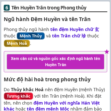
Tên Huyền Trân trong Phong thủy
Ngũ hành Đệm Huyền và tên Trân
Phong thủy ngũ hành
tên đệm Huyền chữ
玄
thuộc
và
tên Trân chữ
珍
thuộc
Mệnh Thủy
.
Mệnh Hoả
Xem căn cứ và nguồn gốc xác định ngũ hành tên
Huyền Trân
Mức độ hài hoà trong phong thủy
Do
Thủy khắc Hoả
nên đệm Huyền (mệnh Thủy)
với tên Trân (mệnh Hoả). Khi đặt
Tương khắc
tên, nên chọn
đệm Huyền với nghĩa Hán Việt
khác
hoặc
tên đệm mệnh Mộc
nhằm đảm bảo