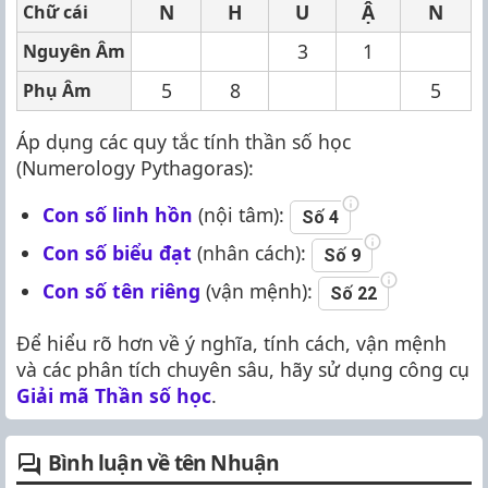
N
H
U
Ậ
N
Chữ cái
3
1
Nguyên Âm
5
8
5
Phụ Âm
Áp dụng các quy tắc tính thần số học
(Numerology Pythagoras):
Con số linh hồn
(nội tâm):
Số 4
Con số biểu đạt
(nhân cách):
Số 9
Con số tên riêng
(vận mệnh):
Số 22
Để hiểu rõ hơn về ý nghĩa, tính cách, vận mệnh
và các phân tích chuyên sâu, hãy sử dụng công cụ
Giải mã Thần số học
.
Bình luận về tên Nhuận