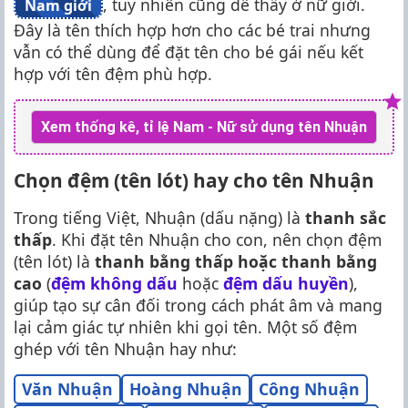
, tuy nhiên cũng dễ thấy ở nữ giới.
Nam giới
Đây là tên thích hợp hơn cho các bé trai nhưng
vẫn có thể dùng để đặt tên cho bé gái nếu kết
hợp với tên đệm phù hợp.
Xem thống kê, tỉ lệ Nam - Nữ sử dụng tên Nhuận
Chọn đệm (tên lót) hay cho tên Nhuận
Trong tiếng Việt, Nhuận (dấu nặng) là
thanh sắc
thấp
. Khi đặt tên Nhuận cho con, nên chọn đệm
(tên lót) là
thanh bằng thấp hoặc thanh bằng
cao
(
đệm không dấu
hoặc
đệm dấu huyền
),
giúp tạo sự cân đối trong cách phát âm và mang
lại cảm giác tự nhiên khi gọi tên. Một số đệm
ghép với tên Nhuận hay như:
Văn Nhuận
Hoàng Nhuận
Công Nhuận