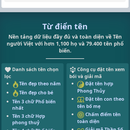
Từ điển tên
Nền tảng dữ liệu đầy đủ và toàn diện về Tên
người Việt với hơn 1,100 họ và 79.400 tên phổ
biến.
Danh sách tên chọn
Công cụ đặt tên xem
lọc
bói và giải mã
Tên đẹp theo năm
Đặt tên hợp
Phong Thủy
Tên đẹp cho bé
Đặt tên con theo
Tên 3 chữ Phổ biến
tên bố mẹ
nhất
Chấm điểm tên
Tên 3 chữ Hợp
toàn diện
phong thuỷ
Giải mã Thần Số