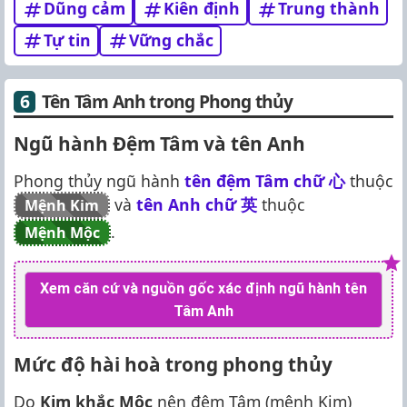
Dũng cảm
Kiên định
Trung thành
Tự tin
Vững chắc
Tên Tâm Anh trong Phong thủy
Ngũ hành Đệm Tâm và tên Anh
Phong thủy ngũ hành
tên đệm Tâm chữ
心
thuộc
và
tên Anh chữ
英
thuộc
Mệnh Kim
.
Mệnh Mộc
Xem căn cứ và nguồn gốc xác định ngũ hành tên
Tâm Anh
Mức độ hài hoà trong phong thủy
Do
Kim khắc Mộc
nên đệm Tâm (mệnh Kim)