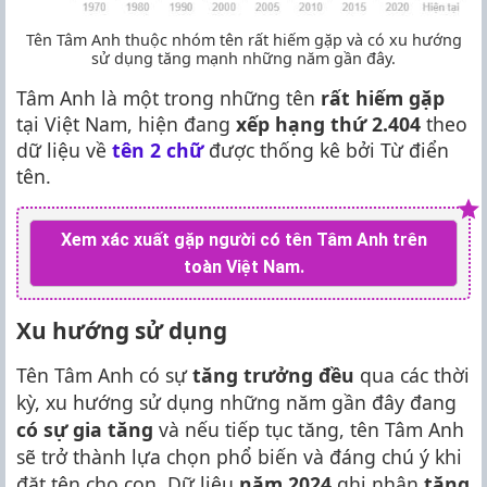
Tên Tâm Anh thuộc nhóm tên rất hiếm gặp và có xu hướng
sử dụng tăng mạnh những năm gần đây.
Tâm Anh là một trong những tên
rất hiếm gặp
tại Việt Nam, hiện đang
xếp hạng thứ 2.404
theo
dữ liệu về
tên 2 chữ
được thống kê bởi Từ điển
tên.
Xem xác xuất gặp người có tên Tâm Anh trên
toàn Việt Nam.
Xu hướng sử dụng
Tên Tâm Anh có sự
tăng trưởng đều
qua các thời
kỳ, xu hướng sử dụng những năm gần đây đang
có sự gia tăng
và nếu tiếp tục tăng, tên Tâm Anh
sẽ trở thành lựa chọn phổ biến và đáng chú ý khi
đặt tên cho con. Dữ liệu
năm 2024
ghi nhận
tăng