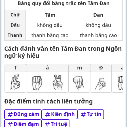
Bảng quy đổi bằng trắc tên Tâm Đan
Tâm
Đan
Chữ
không dấu
không dấu
Dấu
thanh bằng cao
thanh bằng cao
Thanh
Cách đánh vần tên Tâm Đan trong Ngôn
ngữ ký hiệu
T
â
m
Đ
a
Đặc điểm tính cách liên tưởng
Dũng cảm
Kiên định
Tự tin
Điềm đạm
Trí tuệ