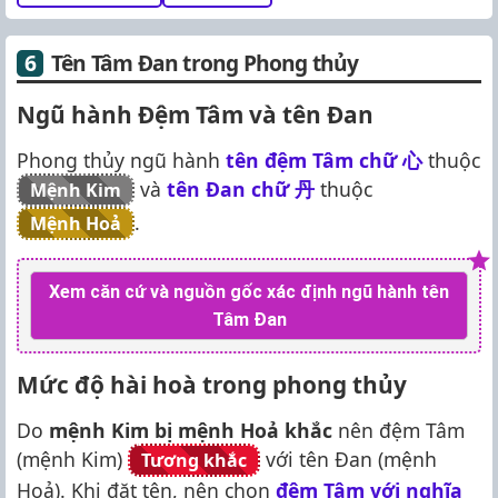
Tên Tâm Đan trong Phong thủy
Ngũ hành Đệm Tâm và tên Đan
Phong thủy ngũ hành
tên đệm Tâm chữ
心
thuộc
và
tên Đan chữ
丹
thuộc
Mệnh Kim
.
Mệnh Hoả
Xem căn cứ và nguồn gốc xác định ngũ hành tên
Tâm Đan
Mức độ hài hoà trong phong thủy
Do
mệnh Kim bị mệnh Hoả khắc
nên đệm Tâm
(mệnh Kim)
với tên Đan (mệnh
Tương khắc
Hoả). Khi đặt tên, nên chọn
đệm Tâm với nghĩa