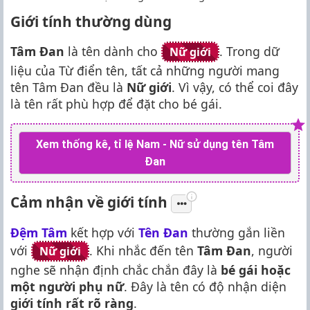
Giới tính thường dùng
Tâm Đan
là tên dành cho
. Trong dữ
Nữ giới
liệu của Từ điển tên, tất cả những người mang
tên Tâm Đan đều là
Nữ giới
. Vì vậy, có thể coi đây
là tên rất phù hợp để đặt cho bé gái.
Xem thống kê, tỉ lệ Nam - Nữ sử dụng tên Tâm
Đan
Cảm nhận về giới tính
Đệm Tâm
kết hợp với
Tên Đan
thường gắn liền
với
. Khi nhắc đến tên
Tâm Đan
, người
Nữ giới
nghe sẽ nhận định chắc chắn đây là
bé gái hoặc
một người phụ nữ
. Đây là tên có độ nhận diện
giới tính rất rõ ràng
.