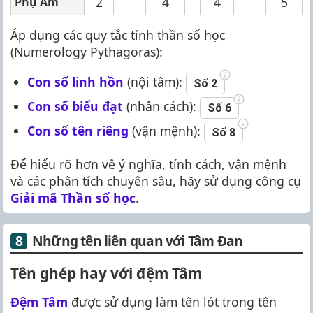
2
4
4
5
Phụ Âm
Áp dụng các quy tắc tính thần số học
(Numerology Pythagoras):
Con số linh hồn
(nội tâm):
Số 2
Con số biểu đạt
(nhân cách):
Số 6
Con số tên riêng
(vận mệnh):
Số 8
Để hiểu rõ hơn về ý nghĩa, tính cách, vận mệnh
và các phân tích chuyên sâu, hãy sử dụng công cụ
Giải mã Thần số học
.
Những tên liên quan với Tâm Đan
Tên ghép hay với đệm Tâm
Đệm Tâm
được sử dụng làm tên lót trong tên