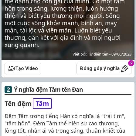
mẹ dành cho con gái của mình. Có một tâm
hồn trong sáng, lương thiện, luôn hướng
thiện và biết yêu thương mọi người. Sống
một cuộc sống khỏe mạnh, bình an, may
mắn, tài lộc và viên mãn. Luôn biết yêu
thương, gắn kết với gia đình và mọi người
xung quanh.
Viết bởi: Từ điển tên - 09/06/2023
2
Tạo Video
Đóng góp ý nghĩa
Ý nghĩa đệm Tâm tên Đan
Tên đệm
Tâm
Đệm Tâm trong tiếng Hán có nghĩa là "trái tim",
"tâm hồn". Đệm Tâm thể hiện sự cao thượng,
lòng tốt, nhân ái và trong sáng, thuần khiết của