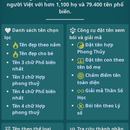
người Việt với hơn 1,100 họ và 79.400 tên phổ
biến.
Danh sách tên chọn
Công cụ đặt tên xem
lọc
bói và giải mã
Tên đẹp theo năm
Đặt tên hợp
Phong Thủy
Tên đẹp cho bé
Đặt tên con theo
Tên 3 chữ Phổ biến
tên bố mẹ
nhất
Chấm điểm tên
Tên 3 chữ Hợp
toàn diện
phong thuỷ
Giải mã Thần Số
Tên 4 chữ Phổ biến
Học
nhất
Bói tên theo Lý
Tên 4 chữ Hợp
phong thuỷ
số
Tên theo thể loại
Tra cứu thành phần