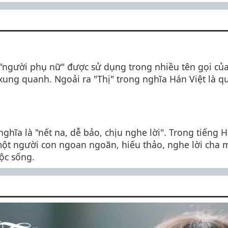
là "người phụ nữ" được sử dụng trong nhiều tên gọi củ
ng quanh. Ngoải ra "Thị" trong nghĩa Hán Việt là qu
ghĩa là "nết na, dễ bảo, chịu nghe lời". Trong tiếng H
t người con ngoan ngoãn, hiếu thảo, nghe lời cha mẹ,
ộc sống.