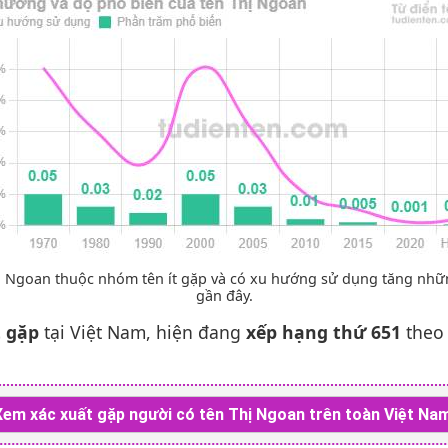
ị Ngoan thuộc nhóm tên ít gặp và có xu hướng sử dụng tăng nh
gần đây.
t gặp
tại Việt Nam, hiện đang
xếp hạng thứ 651
theo 
Xem xác xuất gặp người có tên Thị Ngoan trên toàn Việt Nam