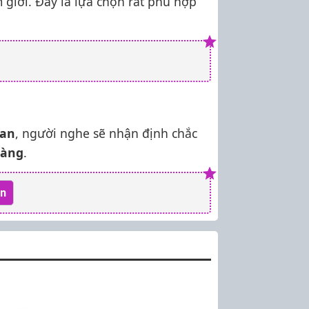
m giới. Đây là lựa chọn rất phù hợp
oan
, người nghe sẽ nhận định chắc
 ràng
.
an