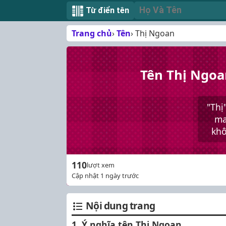
Từ điển tên
Trang chủ
Tên
Thị Ngoan
Tên Thị Ngoa
"Thị
ma
khô
110
lượt xem
Cập nhật 1 ngày trước
Nội dung trang
1. Ý nghĩa tên Thị Ngoan