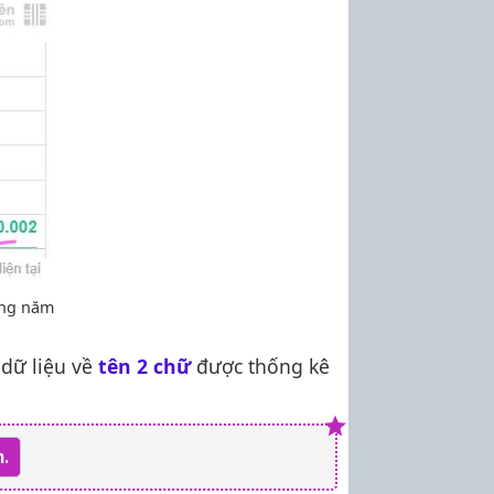
ững năm
dữ liệu về
tên 2 chữ
được thống kê
.