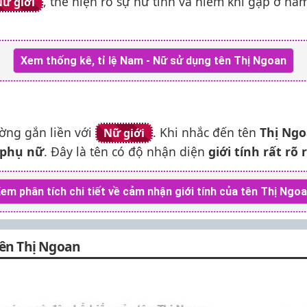
, thể hiện rõ sự nữ tính và hiếm khi gặp ở na
ữ giới
Xem thống kê, tỉ lệ Nam - Nữ sử dụng tên Thị Ngoan
ờng gắn liền với
. Khi nhắc đến tên
Thị Ng
Nữ giới
 phụ nữ
. Đây là tên có độ nhận diện
giới tính rất rõ
em phân tích chi tiết về cảm nhận giới tính của tên Thị Ngo
tên Thị Ngoan