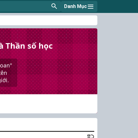
Danh Mục
à Thần số học
goan"
tên
iới.