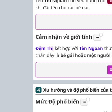
Tên
Thị Ngoan
chủ yếu dùng cho
N
khi đặt tên cho các bé gái.
Cảm nhận về giới tính
Đệm Thị
kết hợp với
Tên Ngoan
thư
chắn đây là
bé gái hoặc một người
X
Xu hướng và độ phổ biến của 
Mức Độ phổ biến