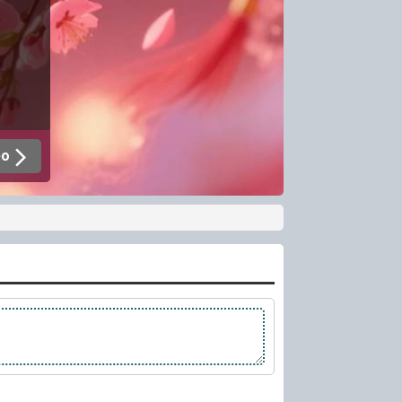
Tên đầy đủ và viết có dấu
Họ và tên
eo