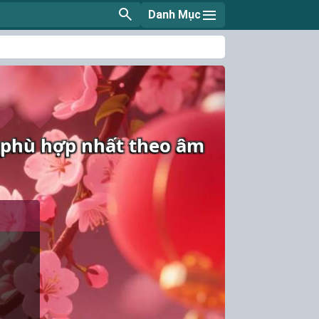
Danh Mục
n phù hợp nhất theo âm
Tên đầy đủ và viết có dấu
Họ và tên