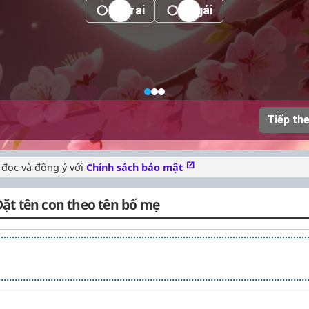
Bé trai
Bé gái
Tiếp th
 đọc và đồng ý với
Chính sách bảo mật
Đặt tên con theo tên bố mẹ