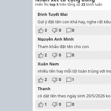
Hiển thị
top 5
trên tổng số
23
bình luận
Đinh Tuyết Mai
Gợi ý đặt tên con khá hay, nghe rất kê
3
0
0
Nguyễn Anh Minh
Tham khảo đặt tên cho con
2
0
0
Xuân Nam
nhiều tên hay mỗi tội toàn trùng với m
2
0
1
Thanh
có dặt tên theo ngày sinh 20/5/2026 ko
1
0
0