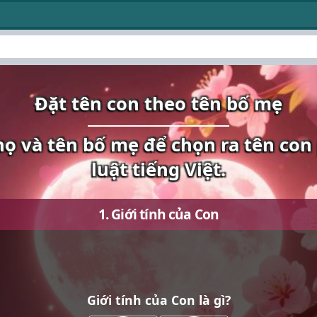
Đặt tên con theo tên bố mẹ
họ và tên bố mẹ để chọn ra tên co
luật tiếng Việt.
1. Giới tính của Con
Giới tính của Con là gì?