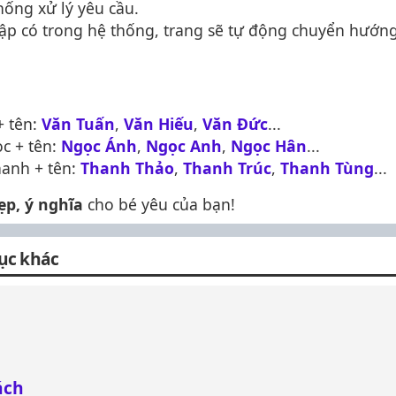
hống xử lý yêu cầu.
ập có trong hệ thống, trang sẽ tự động chuyển hướng
 tên:
Văn Tuấn
,
Văn Hiếu
,
Văn Đức
...
c + tên:
Ngọc Ánh
,
Ngọc Anh
,
Ngọc Hân
...
anh + tên:
Thanh Thảo
,
Thanh Trúc
,
Thanh Tùng
...
ẹp, ý nghĩa
cho bé yêu của bạn!
ục khác
ách