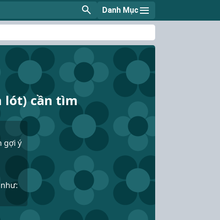
Danh Mục
 lót) cần tìm
 gợi ý
 như: