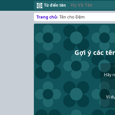
Từ điển tên
Trang chủ
Tên cho Đệm
Gợi ý các tê
Hãy 
Ví d