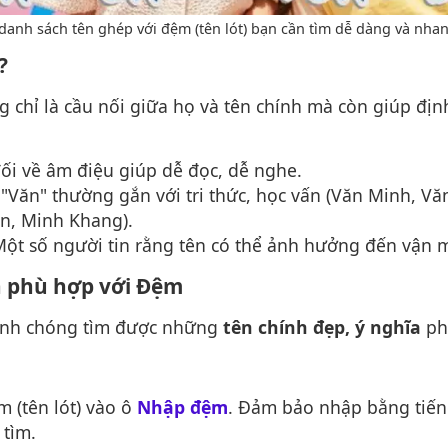
danh sách tên ghép với đệm (tên lót) bạn cần tìm dễ dàng và nh
?
 chỉ là cầu nối giữa họ và tên chính mà còn giúp địn
đối về âm điệu giúp dễ đọc, dễ nghe.
 "Văn" thường gắn với tri thức, học vấn (Văn Minh, Văn
n, Minh Khang).
Một số người tin rằng tên có thể ảnh hưởng đến vận m
h phù hợp với Đệm
nh chóng tìm được những
tên chính đẹp, ý nghĩa
ph
 (tên lót) vào ô
Nhập đệm
. Đảm bảo nhập bằng tiếng
 tìm.