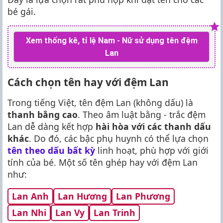
bé gái.
Xem thống kê, tỉ lệ Nam - Nữ sử dụng tên đệm
Lan
Cách chọn tên hay với đệm Lan
Trong tiếng Việt, tên đệm Lan (không dấu) là
thanh bằng cao
. Theo âm luật bằng - trắc đệm
Lan dễ dàng kết hợp
hài hòa với các thanh dấu
khác
. Do đó, các bậc phụ huynh có thể lựa chọn
tên theo dấu bất kỳ
linh hoạt, phù hợp với giới
tính của bé. Một số tên ghép hay với đệm Lan
như:
Lan Anh
Lan Hương
Lan Phương
Lan Nhi
Lan Vy
Lan Trinh