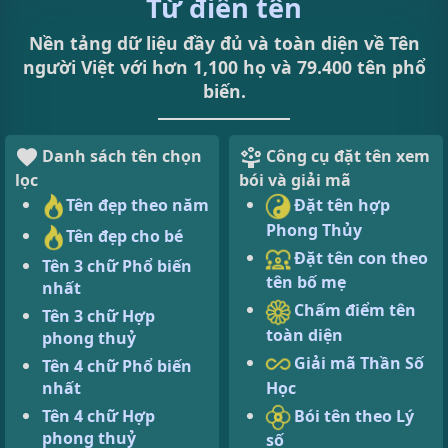
Từ điển tên
Nền tảng dữ liệu đầy đủ và toàn diện về Tên
người Việt với hơn 1,100 họ và 79.400 tên phổ
biến.
Danh sách tên chọn
Công cụ đặt tên xem
lọc
bói và giải mã
Tên đẹp theo năm
Đặt tên hợp
Phong Thủy
Tên đẹp cho bé
Đặt tên con theo
Tên 3 chữ Phổ biến
tên bố mẹ
nhất
Chấm điểm tên
Tên 3 chữ Hợp
toàn diện
phong thuỷ
Giải mã Thần Số
Tên 4 chữ Phổ biến
Học
nhất
Bói tên theo Lý
Tên 4 chữ Hợp
phong thuỷ
số