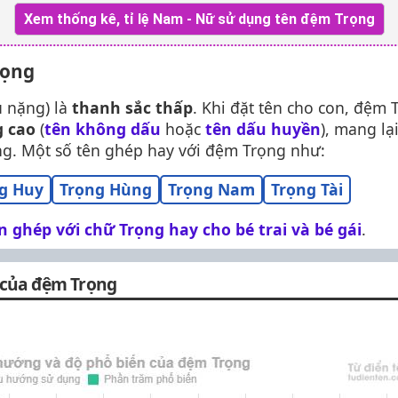
Xem thống kê, tỉ lệ Nam - Nữ sử dụng tên đệm Trọng
rọng
u nặng) là
thanh sắc thấp
. Khi đặt tên cho con, đệm 
g cao
(
tên không dấu
hoặc
tên dấu huyền
), mang l
ng. Một số tên ghép hay với đệm Trọng như:
g Huy
Trọng Hùng
Trọng Nam
Trọng Tài
 ghép với chữ Trọng hay cho bé trai và bé gái
.
 của đệm Trọng