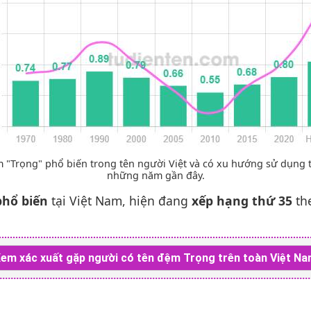
 "Trọng" phổ biến trong tên người Việt và có xu hướng sử dụng 
những năm gần đây.
phổ biến
tại Việt Nam, hiện đang
xếp hạng thứ 35
th
em xác xuất gặp người có tên đệm Trọng trên toàn Việt N