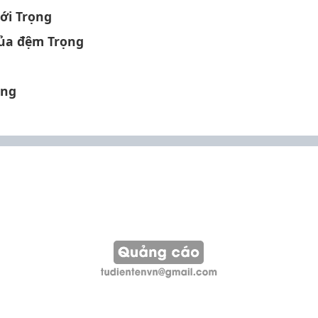
với Trọng
của đệm Trọng
ọng