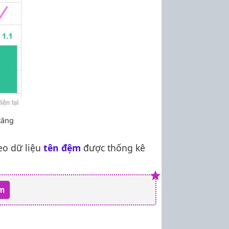
tăng
eo dữ liệu
tên đệm
được thống kê
am