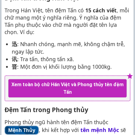
Trong Hán Việt, tên đệm Tấn có
15 cách viết
, mỗi
chữ mang một ý nghĩa riêng. Ý nghĩa của đệm
Tấn phụ thuộc vào chữ mà người đặt tên lựa
chọn. Ví dụ:
迅
: Nhanh chóng, mạnh mẽ, không chậm trễ,
ngay lập tức.
讯
: Tra tấn, thông tấn xã.
晋
: Một đơn vị khối lượng bằng 1000kg.
Xem toàn bộ chữ Hán Việt và Phong thủy tên đệm
Tấn
Đệm Tấn trong Phong thủy
Phong thủy ngũ hành tên đệm Tấn thuộc
, khi kết hợp với
tên mệnh Mộc
sẽ
Mệnh Thủy