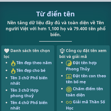
Từ điển tên
Nền tảng dữ liệu đầy đủ và toàn diện về Tên
người Việt với hơn 1,100 họ và 79.400 tên phổ
biến.
Danh sách tên chọn
Công cụ đặt tên xem
lọc
bói và giải mã
Tên đẹp theo năm
Đặt tên hợp
Phong Thủy
Tên đẹp cho bé
Đặt tên con theo
Tên 3 chữ Phổ biến
tên bố mẹ
nhất
Chấm điểm tên
Tên 3 chữ Hợp
toàn diện
phong thuỷ
Giải mã Thần Số
Tên 4 chữ Phổ biến
Học
nhất