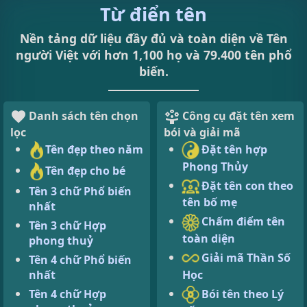
Từ điển tên
Nền tảng dữ liệu đầy đủ và toàn diện về Tên
người Việt với hơn 1,100 họ và 79.400 tên phổ
biến.
Danh sách tên chọn
Công cụ đặt tên xem
lọc
bói và giải mã
Tên đẹp theo năm
Đặt tên hợp
Phong Thủy
Tên đẹp cho bé
Đặt tên con theo
Tên 3 chữ Phổ biến
tên bố mẹ
nhất
Chấm điểm tên
Tên 3 chữ Hợp
toàn diện
phong thuỷ
Giải mã Thần Số
Tên 4 chữ Phổ biến
Học
nhất
Bói tên theo Lý
Tên 4 chữ Hợp