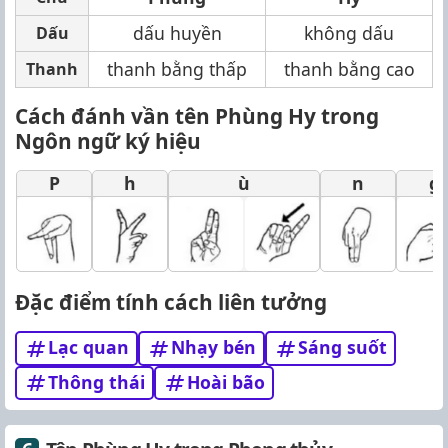
dấu huyền
không dấu
Dấu
thanh bằng thấp
thanh bằng cao
Thanh
Cách đánh vần tên Phùng Hy trong
Ngôn ngữ ký hiệu
P
h
ù
n
g
Đặc điểm tính cách liên tưởng
Lạc quan
Nhạy bén
Sáng suốt
Thông thái
Hoài bão