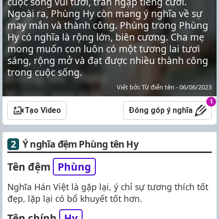
cuộc sống vui tươi, tràn ngập tiếng cười.
Ngoài ra, Phùng Hy còn mang ý nghĩa về sự
may mắn và thành công. Phùng trong Phùng
Hy có nghĩa là rộng lớn, biên cương. Cha mẹ
mong muốn con luôn có một tương lai tươi
sáng, rộng mở và đạt được nhiều thành công
trong cuộc sống.
Viết bởi: Từ điển tên - 06/06/2023
1
Tạo Video
Đóng góp ý nghĩa
Ý nghĩa đệm Phùng tên Hy
Tên đệm
Phùng
Nghĩa Hán Việt là gặp lại, ý chỉ sự tương thích tốt
đẹp, lặp lại có bổ khuyết tốt hơn.
Tên chính
Hy