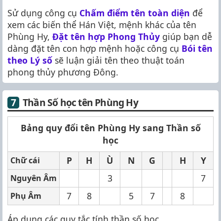
Sử dụng công cụ
Chấm điểm tên toàn diện
để
xem các biến thể Hán Việt, mệnh khác của tên
Phùng Hy,
Đặt tên hợp Phong Thủy
giúp bạn dễ
dàng đặt tên con hợp mệnh hoặc công cụ
Bói tên
theo Lý số
sẽ luận giải tên theo thuật toán
phong thủy phương Đông.
Thần Số học tên Phùng Hy
Bảng quy đổi tên Phùng Hy sang Thần số
học
P
H
Ù
N
G
H
Y
Chữ cái
3
7
Nguyên Âm
7
8
5
7
8
Phụ Âm
Áp dụng các quy tắc tính thần số học