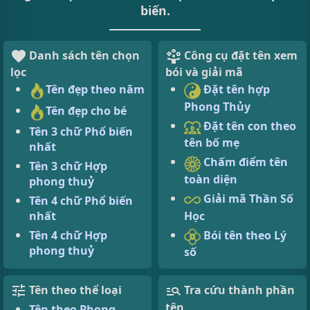
biến.
Danh sách tên chọn
Công cụ đặt tên xem
lọc
bói và giải mã
Tên đẹp theo năm
Đặt tên hợp
Phong Thủy
Tên đẹp cho bé
Đặt tên con theo
Tên 3 chữ Phổ biến
tên bố mẹ
nhất
Chấm điểm tên
Tên 3 chữ Hợp
toàn diện
phong thuỷ
Giải mã Thần Số
Tên 4 chữ Phổ biến
Học
nhất
Bói tên theo Lý
Tên 4 chữ Hợp
phong thuỷ
số
Tên theo thể loại
Tra cứu thành phần
tên
Tên theo Phong