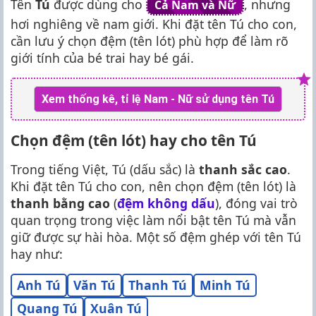
Tên
Tú
được dùng cho
, nhưng
Cả Nam và Nữ
hơi nghiêng về nam giới. Khi đặt tên Tú cho con,
cần lưu ý chọn đệm (tên lót) phù hợp để làm rõ
giới tính của bé trai hay bé gái.
Xem thống kê, tỉ lệ Nam - Nữ sử dụng tên Tú
Chọn đệm (tên lót) hay cho tên Tú
Trong tiếng Việt, Tú (dấu sắc) là
thanh sắc cao
.
Khi đặt tên Tú cho con, nên chọn đệm (tên lót) là
thanh bằng cao
(
đệm không dấu
), đóng vai trò
quan trọng trong việc làm nổi bật tên Tú mà vẫn
giữ được sự hài hòa. Một số đệm ghép với tên Tú
hay như:
Anh Tú
Văn Tú
Thanh Tú
Minh Tú
Quang Tú
Xuân Tú