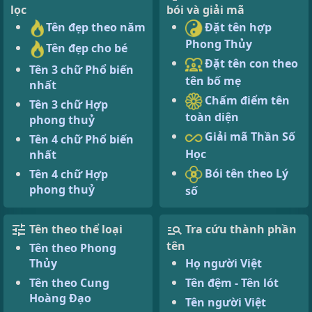
lọc
bói và giải mã
Tên đẹp theo năm
Đặt tên hợp
Phong Thủy
Tên đẹp cho bé
Đặt tên con theo
Tên 3 chữ Phổ biến
tên bố mẹ
nhất
Chấm điểm tên
Tên 3 chữ Hợp
toàn diện
phong thuỷ
Giải mã Thần Số
Tên 4 chữ Phổ biến
Học
nhất
Bói tên theo Lý
Tên 4 chữ Hợp
phong thuỷ
số
Tên theo thể loại
Tra cứu thành phần
tên
Tên theo Phong
Thủy
Họ người Việt
Tên theo Cung
Tên đệm - Tên lót
Hoàng Đạo
Tên người Việt