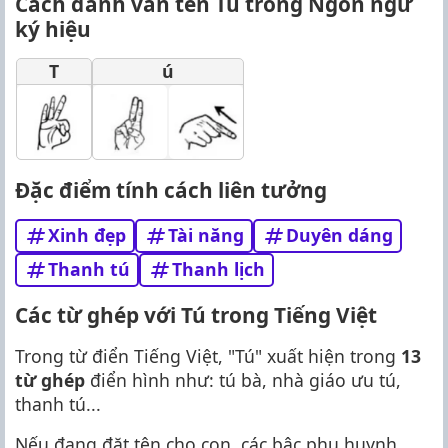
Cách đánh vần tên Tú trong Ngôn ngữ
ký hiệu
T
ú
Đặc điểm tính cách liên tưởng
Xinh đẹp
Tài năng
Duyên dáng
Thanh tú
Thanh lịch
Các từ ghép với Tú trong Tiếng Việt
Trong từ điển Tiếng Việt, "Tú" xuất hiện trong
13
từ ghép
điển hình như: tú bà, nhà giáo ưu tú,
thanh tú...
Nếu đang đặt tên cho con, các bậc phụ huynh