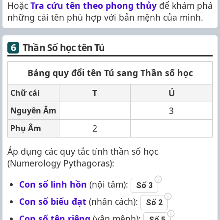
Hoặc
Tra cứu tên theo phong thủy
để khám phá
những cái tên phù hợp với bản mệnh của mình.
Thần Số học tên Tú
Bảng quy đổi tên Tú sang Thần số học
T
Ú
Chữ cái
3
Nguyên Âm
2
Phụ Âm
Áp dụng các quy tắc tính thần số học
(Numerology Pythagoras):
Con số linh hồn
(nội tâm):
Số 3
Con số biểu đạt
(nhân cách):
Số 2
Con số tên riêng
(vận mệnh):
Số 5