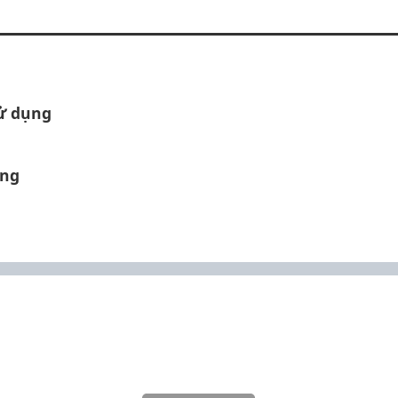
sử dụng
àng