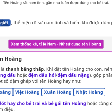
Tên Hoàng rất nam tính, gần như luôn được dùng cho bé trai.
, thể hiện rõ sự nam tính và hiếm khi được dùng
giới
Xem thống kê, tỉ lệ Nam - Nữ sử dụng tên Hoàng
ên Hoàng
 là
thanh bằng thấp
. Khi đặt tên Hoàng cho con, nên
ng dấu
hoặc
đệm dấu hỏi
/
đệm dấu nặng
), góp phầ
ột số đệm ghép với tên Hoàng hay như:
oàng
Việt Hoàng
Xuân Hoàng
Nhật Hoàng
 lót hay cho bé trai và bé gái tên Hoàng
hoặc công 
m điệu.