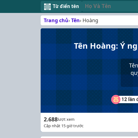
Từ điển tên
Trang chủ
Tên
Hoàng
Tên Hoàng: Ý ng
Tên
qu
12 lần
2.688
lượt xem
Cập nhật 15 giờ trước