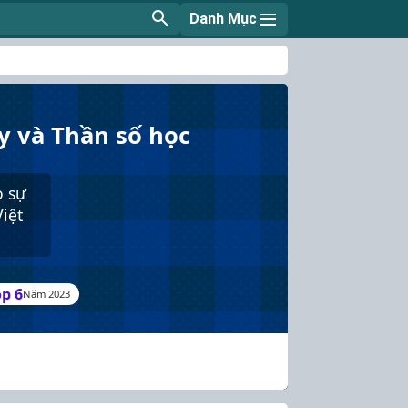
Danh Mục
y và Thần số học
o sự
iệt
op 6
Năm 2023