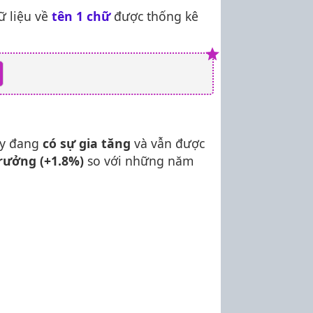
ữ liệu về
tên 1 chữ
được thống kê
ây đang
có sự gia tăng
và vẫn được
rưởng (+1.8%)
so với những năm