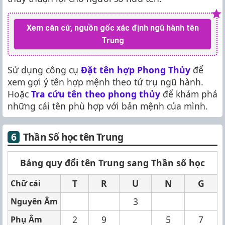
Xem căn cứ, nguồn gốc xác định ngũ hành tên
Trung
Sử dụng công cụ
Đặt tên hợp Phong Thủy
để
xem gợi ý tên hợp mệnh theo tứ trụ ngũ hành.
Hoặc
Tra cứu tên theo phong thủy
để khám phá
những cái tên phù hợp với bản mệnh của mình.
Thần Số học tên Trung
Bảng quy đổi tên Trung sang Thần số học
T
R
U
N
G
Chữ cái
3
Nguyên Âm
2
9
5
7
Phụ Âm