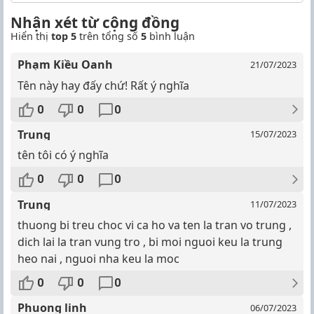
Nhận xét từ cộng đồng
Hiển thị
top 5
trên tổng số
5
bình luận
Phạm Kiều Oanh
21/07/2023
Tên này hay đấy chứ! Rất ý nghĩa
0
0
0
Trung
15/07/2023
tên tôi có ý nghĩa
0
0
0
Trung
11/07/2023
thuong bi treu choc vi ca ho va ten la tran vo trung ,
dich lai la tran vung tro , bi moi nguoi keu la trung
heo nai , nguoi nha keu la moc
0
0
0
Phuong linh
06/07/2023