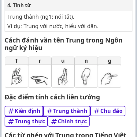
4. Tính từ
Trung thành (ng1; nói tắt).
Ví dụ: Trung với nước, hiếu với dân.
Cách đánh vần tên Trung trong Ngôn
ngữ ký hiệu
T
r
u
n
g
Đặc điểm tính cách liên tưởng
Kiên định
Trung thành
Chu đáo
Trung thực
Chính trực
Các từ ghép với Trung trong Tiếng Việt