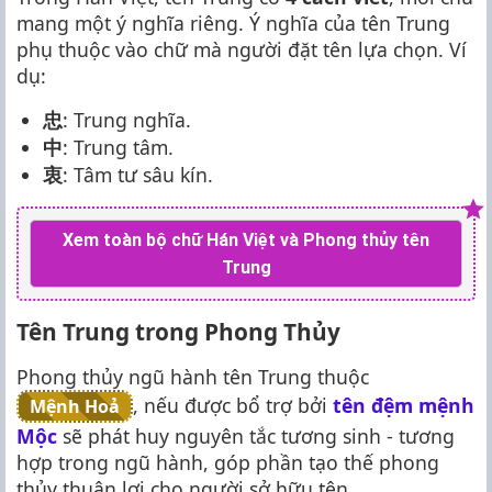
mang một ý nghĩa riêng. Ý nghĩa của tên Trung
phụ thuộc vào chữ mà người đặt tên lựa chọn. Ví
dụ:
忠
: Trung nghĩa.
中
: Trung tâm.
衷
: Tâm tư sâu kín.
Xem toàn bộ chữ Hán Việt và Phong thủy tên
Trung
Tên Trung trong Phong Thủy
Phong thủy ngũ hành tên Trung thuộc
, nếu được bổ trợ bởi
tên đệm mệnh
Mệnh Hoả
Mộc
sẽ phát huy nguyên tắc tương sinh - tương
hợp trong ngũ hành, góp phần tạo thế phong
thủy thuận lợi cho người sở hữu tên.