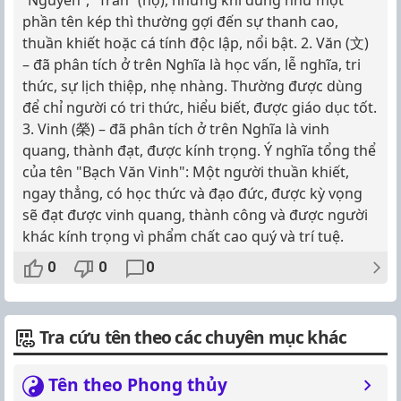
“Nguyễn”, “Trần” (họ), nhưng khi dùng như một
phần tên kép thì thường gợi đến sự thanh cao,
thuần khiết hoặc cá tính độc lập, nổi bật. 2. Văn (文)
– đã phân tích ở trên Nghĩa là học vấn, lễ nghĩa, tri
thức, sự lịch thiệp, nhẹ nhàng. Thường được dùng
để chỉ người có tri thức, hiểu biết, được giáo dục tốt.
3. Vinh (榮) – đã phân tích ở trên Nghĩa là vinh
quang, thành đạt, được kính trọng. Ý nghĩa tổng thể
của tên "Bạch Văn Vinh": Một người thuần khiết,
ngay thẳng, có học thức và đạo đức, được kỳ vọng
sẽ đạt được vinh quang, thành công và được người
khác kính trọng vì phẩm chất cao quý và trí tuệ.
0
0
0
Tra cứu tên theo các chuyên mục khác
Tên theo Phong thủy