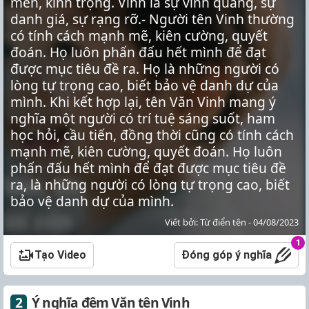
mến, kính trọng. Vinh là sự vinh quang, sự
danh giá, sự rạng rỡ.- Người tên Vinh thường
có tính cách mạnh mẽ, kiên cường, quyết
đoán. Họ luôn phấn đấu hết mình để đạt
được mục tiêu đề ra. Họ là những người có
lòng tự trọng cao, biết bảo vệ danh dự của
mình. Khi kết hợp lại, tên Văn Vinh mang ý
nghĩa một người có trí tuệ sáng suốt, ham
học hỏi, cầu tiến, đồng thời cũng có tính cách
mạnh mẽ, kiên cường, quyết đoán. Họ luôn
phấn đấu hết mình để đạt được mục tiêu đề
ra, là những người có lòng tự trọng cao, biết
bảo vệ danh dự của mình.
Viết bởi: Từ điển tên - 04/08/2023
1
Tạo Video
Đóng góp ý nghĩa
Ý nghĩa đệm Văn tên Vinh