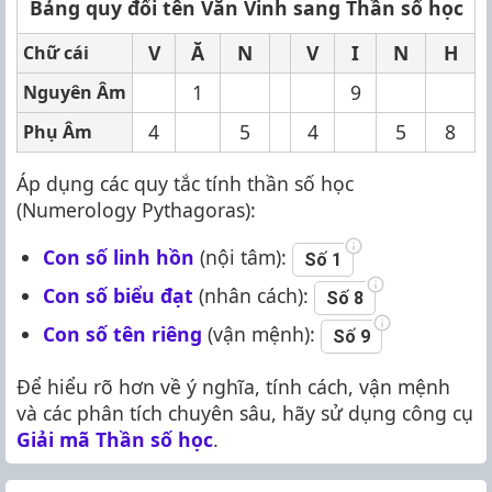
Bảng quy đổi tên Văn Vinh sang Thần số học
V
Ă
N
V
I
N
H
Chữ cái
1
9
Nguyên Âm
4
5
4
5
8
Phụ Âm
Áp dụng các quy tắc tính thần số học
(Numerology Pythagoras):
Con số linh hồn
(nội tâm):
Số 1
Con số biểu đạt
(nhân cách):
Số 8
Con số tên riêng
(vận mệnh):
Số 9
Để hiểu rõ hơn về ý nghĩa, tính cách, vận mệnh
và các phân tích chuyên sâu, hãy sử dụng công cụ
Giải mã Thần số học
.