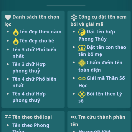
Danh sách tên chọn
Công cụ đặt tên xem
lọc
bói và giải mã
Tên đẹp theo năm
Đặt tên hợp
Phong Thủy
Tên đẹp cho bé
Đặt tên con theo
Tên 3 chữ Phổ biến
tên bố mẹ
nhất
Chấm điểm tên
Tên 3 chữ Hợp
toàn diện
phong thuỷ
Giải mã Thần Số
Tên 4 chữ Phổ biến
Học
nhất
Bói tên theo Lý
Tên 4 chữ Hợp
phong thuỷ
số
Tên theo thể loại
Tra cứu thành phần
tên
Tên theo Phong
Thủy
Họ người Việt