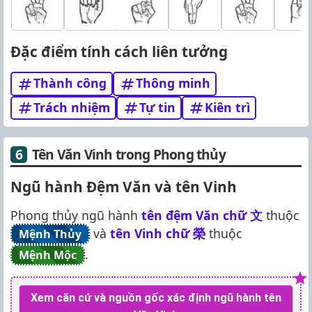
Đặc điểm tính cách liên tưởng
Thành công
Thông minh
Trách nhiệm
Tự tin
Kiên trì
Tên Văn Vinh trong Phong thủy
Ngũ hành Đệm Văn và tên Vinh
Phong thủy ngũ hành
tên đệm Văn chữ
文
thuộc
và
tên Vinh chữ
榮
thuộc
Mệnh Thủy
.
Mệnh Mộc
Xem căn cứ và nguồn gốc xác định ngũ hành tên