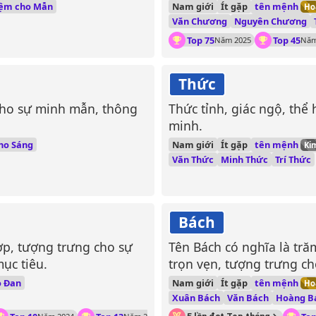
tên mệnh
đệm cho Mẫn
Nam giới
Ít gặp
Ho
Văn Chương
Nguyên Chương
Top 75
Top 45
Năm 2025
Năm
Thức
cho sự minh mẫn, thông
Thức tỉnh, giác ngộ, thể 
minh.
tên mệnh
ho Sáng
Nam giới
Ít gặp
Ki
Văn Thức
Minh Thức
Trí Thức
Bách
ợp, tượng trưng cho sự
Tên Bách có nghĩa là tră
ục tiêu.
trọn vẹn, tượng trưng cho
tên mệnh
o Đan
Nam giới
Ít gặp
Ho
Xuân Bách
Văn Bách
Hoàng B