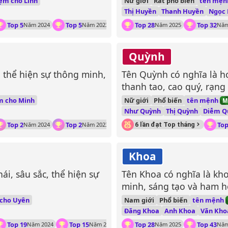
tên mệ
ệm cho Linh
Nữ giới
Rất phổ biến
Thị Huyền
Thanh Huyền
Ngọc
Top 5
Top 5
Top 28
Top 32
Năm 2024
Năm 2023
Năm 2025
Năm
Quỳnh
, thể hiện sự thông minh,
Tên Quỳnh có nghĩa là h
thanh tao, cao quý, rạng 
tên mệnh
m cho Minh
Nữ giới
Phổ biến
M
Như Quỳnh
Thị Quỳnh
Diễm Q
Top 2
Top 2
Top
Năm 2024
Năm 2023
6 lần đạt Top tháng
Khoa
ái, sâu sắc, thể hiện sự
Tên Khoa có nghĩa là kho
minh, sáng tạo và ham h
tên mệnh
 cho Uyên
Nam giới
Phổ biến
Đăng Khoa
Anh Khoa
Văn Kho
Top 19
Top 15
Top 28
Top 43
Năm 2024
Năm 2023
Năm 2025
Năm