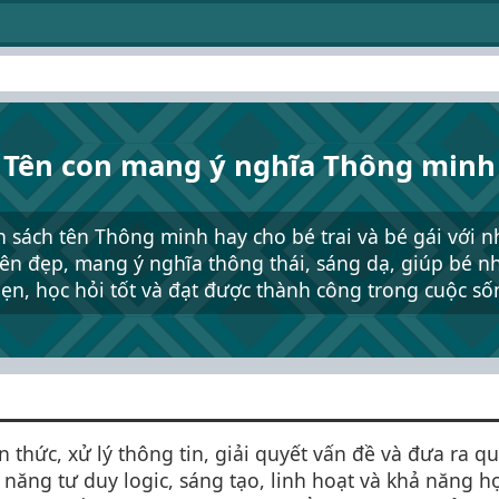
Tên con mang ý nghĩa Thông minh
 sách tên Thông minh hay cho bé trai và bé gái với 
tên đẹp, mang ý nghĩa thông thái, sáng dạ, giúp bé 
ẹn, học hỏi tốt và đạt được thành công trong cuộc số
n thức, xử lý thông tin, giải quyết vấn đề và đưa ra 
hả năng tư duy logic, sáng tạo, linh hoạt và khả năng