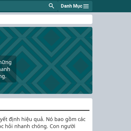
Danh Mục
những
nhanh
ng.
quyết định hiệu quả. Nó bao gồm các
 học hỏi nhanh chóng. Con người