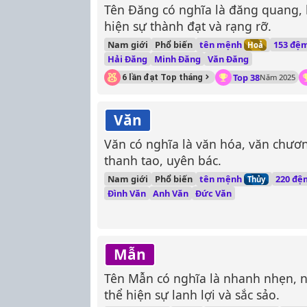
Tên Đăng có nghĩa là đăng quang, l
hiện sự thành đạt và rạng rỡ.
tên mệnh
Nam giới
Phổ biến
153 đệ
Hoả
Hải Đăng
Minh Đăng
Văn Đăng
Top 38
6 lần đạt Top tháng
Năm 2025
Văn
Văn có nghĩa là văn hóa, văn chương
thanh tao, uyên bác.
tên mệnh
Nam giới
Phổ biến
220 đệ
Thủy
Đình Văn
Anh Văn
Đức Văn
Mẫn
Tên Mẫn có nghĩa là nhanh nhẹn, 
thể hiện sự lanh lợi và sắc sảo.