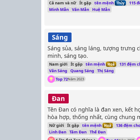
tên mệnh
Cả nam và nữ
Ít gặp
115 
Thủy
Minh Mẫn
Văn Mẫn
Huệ Mẫn
Sáng
Sáng sủa, sáng láng, tượng trưng 
minh, sáng tạo.
tên mệnh
Nam giới
Ít gặp
131 đệm c
Hoả
Văn Sáng
Quang Sáng
Thị Sáng
Top 72
Năm 2023
Đan
Tên Đan có nghĩa là đan xen, kết h
hòa hợp, thống nhất, cùng chung m
tên mệnh
Nữ giới
Ít gặp
136 đệm ch
Hoả
Linh Đan
Tâm Đan
Thế Đan