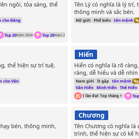
ên ngôi, tỏa sáng, thể
Tên Lý có nghĩa là lý trí
thông minh và sắc bén.
tên mệnh
m cho Đăng
Nữ giới
Phổ biến
H
Top 20
Top 20
Năm 2024
Năm 2023
Hiển
, thể hiện sự trí tuệ,
Hiển có nghĩa là rõ ràng,
ràng, dễ hiểu và dễ nhìn 
tên mệnh
m cho Văn
Nam giới
Ít gặp
Ho
Văn Hiển
Minh Hiển
Thế Hiển
Top
1 lần đạt Top tháng
Chương
nhạy bén, thông minh,
Tên Chương có nghĩa là
trình, thể hiện sự có kế 