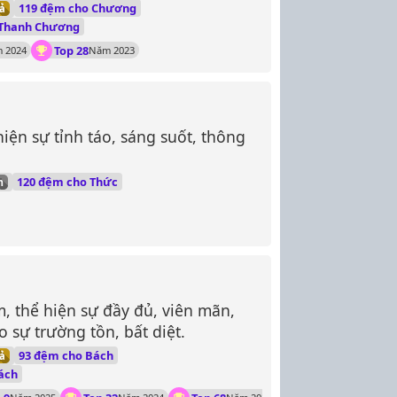
119 đệm cho Chương
ả
Thanh Chương
Top 28
 2024
Năm 2023
hiện sự tỉnh táo, sáng suốt, thông
120 đệm cho Thức
m
m, thể hiện sự đầy đủ, viên mãn,
 sự trường tồn, bất diệt.
93 đệm cho Bách
ả
ách