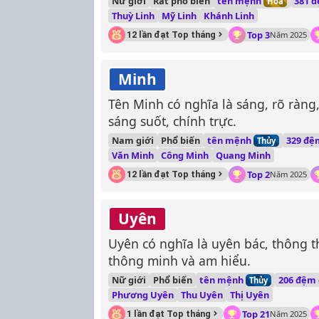
tên mệnh
Nữ giới
Rất phổ biến
381 đ
Hoả
Thuỳ Linh
Mỹ Linh
Khánh Linh
Top 3
12 lần đạt Top tháng
Năm 2025
Minh
Tên Minh có nghĩa là sáng, rõ ràng
sáng suốt, chính trực.
tên mệnh
Nam giới
Phổ biến
329 đệ
Thủy
Văn Minh
Công Minh
Quang Minh
Top 2
12 lần đạt Top tháng
Năm 2025
Uyên
Uyên có nghĩa là uyên bác, thông th
thông minh và am hiểu.
tên mệnh
Nữ giới
Phổ biến
206 đệm
Thủy
Phương Uyên
Thu Uyên
Thị Uyên
Top 21
1 lần đạt Top tháng
Năm 2025