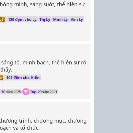
, thông minh, sáng suốt, thể hiện sự
129 đệm cho Lý
Thị Lý
Minh Lý
Văn Lý
oả
 sáng tỏ, minh bạch, thể hiện sự rõ
thấy.
101 đệm cho Hiển
ả
 70
Top 29
Năm 2025
Năm 2024
 chương trình, chương mục, chương
hoạch và tổ chức.