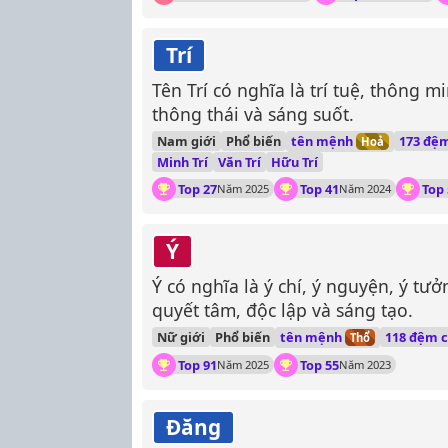
Trí
Tên Trí có nghĩa là trí tuệ, thông 
thông thái và sáng suốt.
tên mệnh
Nam giới
Phổ biến
173 đệm
Hoả
Minh Trí
Văn Trí
Hữu Trí
Top 27
Top 41
Top 
Năm 2025
Năm 2024
Ý
Ý có nghĩa là ý chí, ý nguyện, ý tư
quyết tâm, độc lập và sáng tạo.
tên mệnh
Nữ giới
Phổ biến
118 đệm c
Thổ
Top 91
Top 55
Năm 2025
Năm 2023
Đăng