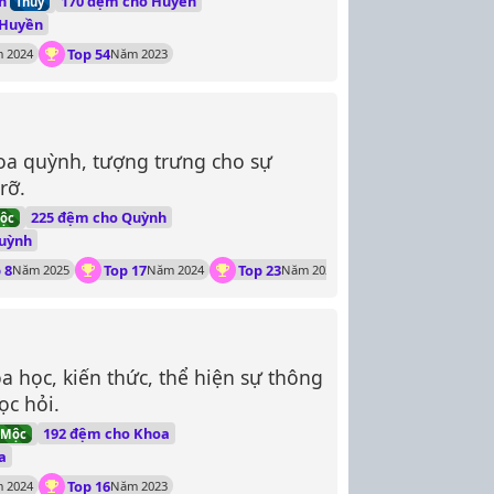
nh
170 đệm cho Huyền
Thủy
 Huyền
Top 54
 2024
Năm 2023
oa quỳnh, tượng trưng cho sự
rỡ.
225 đệm cho Quỳnh
ộc
uỳnh
 8
Top 17
Top 23
Năm 2025
Năm 2024
Năm 2023
a học, kiến thức, thể hiện sự thông
ọc hỏi.
192 đệm cho Khoa
Mộc
a
Top 16
 2024
Năm 2023