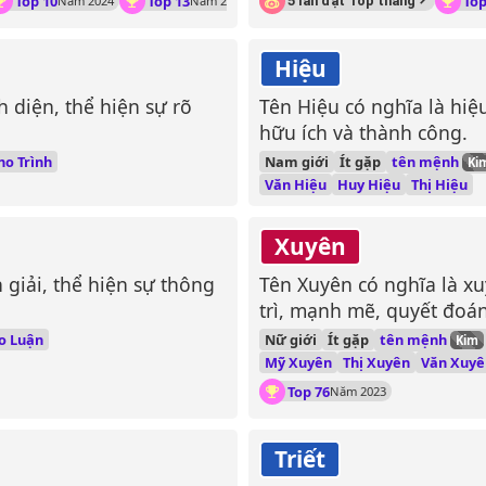
Top 10
Top 13
Top
Năm 2024
Năm 2023
5 lần đạt Top tháng
Hiệu
nh diện, thể hiện sự rõ
Tên Hiệu có nghĩa là hiệ
hữu ích và thành công.
tên mệnh
ho Trình
Nam giới
Ít gặp
Ki
Văn Hiệu
Huy Hiệu
Thị Hiệu
Xuyên
 giải, thể hiện sự thông
Tên Xuyên có nghĩa là xu
trì, mạnh mẽ, quyết đoán
tên mệnh
o Luận
Nữ giới
Ít gặp
Kim
Mỹ Xuyên
Thị Xuyên
Văn Xuyê
Top 76
Năm 2023
Triết