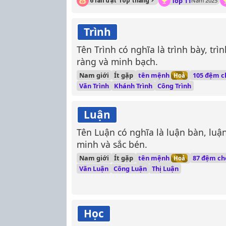
Top 11
6 lần đạt Top tháng
Năm 2025
Trình
Tên Trình có nghĩa là trình bày, trì
ràng và minh bạch.
tên mệnh
Nam giới
Ít gặp
105 đệm c
Hoả
Văn Trình
Khánh Trình
Công Trình
Luận
Tên Luận có nghĩa là luận bàn, luận
minh và sắc bén.
tên mệnh
Nam giới
Ít gặp
87 đệm ch
Hoả
Văn Luận
Công Luận
Thị Luận
Học