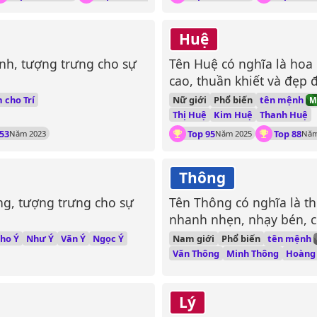
Huệ
minh, tượng trưng cho sự
Tên Huệ có nghĩa là hoa
cao, thuần khiết và đẹp 
tên mệnh
 cho Trí
Nữ giới
Phổ biến
M
Thị Huệ
Kim Huệ
Thanh Huệ
53
Top 95
Top 88
Năm 2023
Năm 2025
Năm
Thông
ởng, tượng trưng cho sự
Tên Thông có nghĩa là th
nhanh nhẹn, nhạy bén, c
kiến thức.
tên mệnh
ho Ý
Như Ý
Văn Ý
Ngọc Ý
Nam giới
Phổ biến
Văn Thông
Minh Thông
Hoàng
Lý