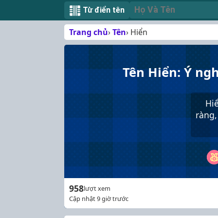
Từ điển tên
Trang chủ
Tên
Hiển
Tên Hiển: Ý ngh
Hiể
ràng,
958
lượt xem
Cập nhật 9 giờ trước