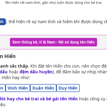
Tên Hiển rất nam tính, gần như luôn được dùng cho bé trai.
, thể hiện rõ sự nam tính và hiếm khi được dùng c
ới
Xem thống kê, tỉ lệ Nam - Nữ sử dụng tên Hiển
ên Hiển
hanh sắc thấp
. Khi đặt tên Hiển cho con, nên chọn đệ
dấu
hoặc
đệm dấu huyền
), để đảm bảo sự nhịp nhà
n Hiển hay như:
ển
Vinh Hiển
Xuân Hiển
Duy Hiển
lót hay cho bé trai và bé gái tên Hiển
hoặc công cụ
iệu.