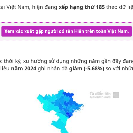
ại Việt Nam, hiện đang
xếp hạng thứ 185
theo dữ li
Xem xác xuất gặp người có tên Hiển trên toàn Việt Nam.
c thời kỳ, xu hướng sử dụng những năm gần đây đa
 liệu
năm 2024
ghi nhận đã
giảm (-5.68%)
so với nhữ