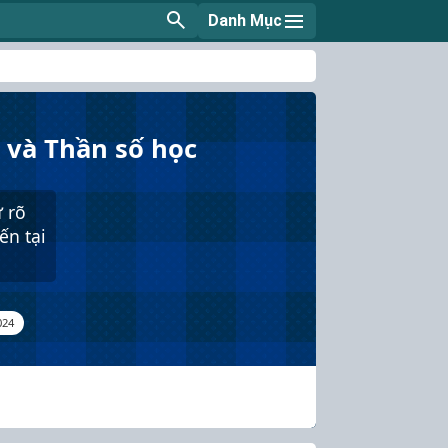
Danh Mục
y và Thần số học
ự rõ
ến tại
024