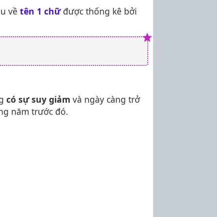
ệu về
tên 1 chữ
được thống kê bởi
ng
có sự suy giảm
và ngày càng trở
ng năm trước đó.