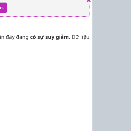
m.
ần đây đang
có sự suy giảm
. Dữ liệu