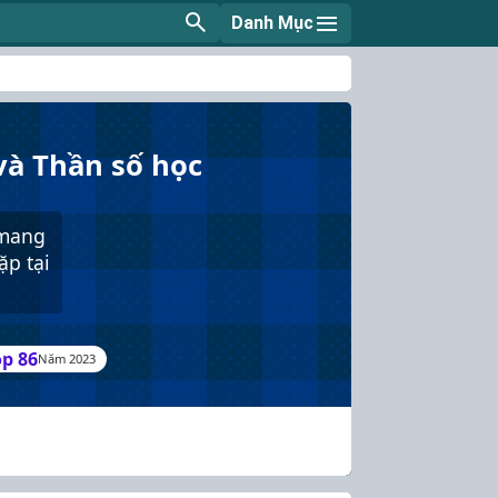
Danh Mục
và Thần số học
 mang
ặp tại
op 86
Năm 2023