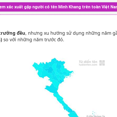
em xác xuất gặp người có tên Minh Khang trên toàn Việt Na
trưởng đều
, nhưng xu hướng sử dụng những năm g
)
so với những năm trước đó.