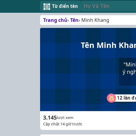
Từ điển tên
Trang chủ
Tên
Minh Khang
Tên Minh Khan
"Min
ý ngh
12 lần đ
3.145
lượt xem
Cập nhật 14 giờ trước