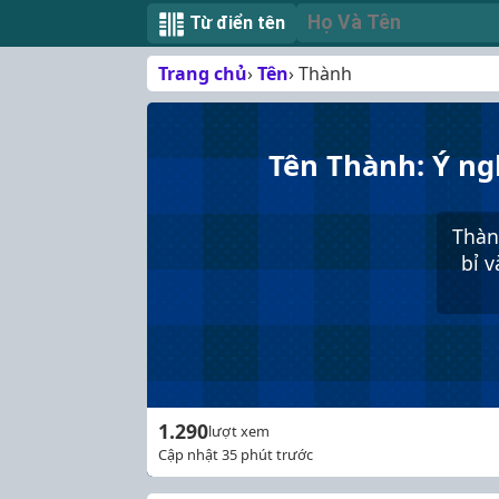
Từ điển tên
Trang chủ
Tên
Thành
Tên Thành: Ý ng
Thành
bỉ v
1.290
lượt xem
Cập nhật 35 phút trước