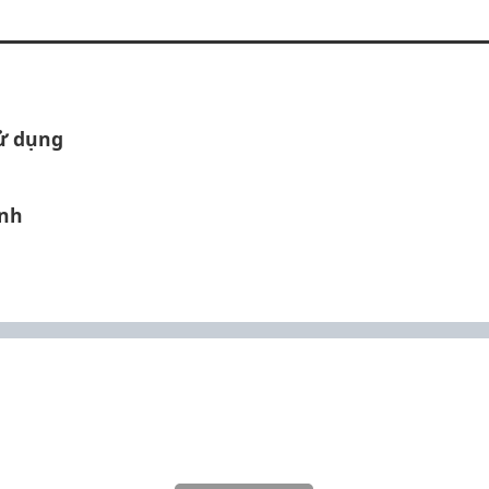
sử dụng
ành