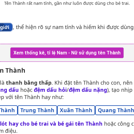
Tên Thành rất nam tính, gần như luôn được dùng cho bé trai.
, thể hiện rõ sự nam tính và hiếm khi được dùng
giới
Xem thống kê, tỉ lệ Nam - Nữ sử dụng tên Thành
ên Thành
 là
thanh bằng thấp
. Khi đặt tên Thành cho con, nên
ng dấu
hoặc
đệm dấu hỏi
/
đệm dấu nặng
), tạo nhị
p với tên Thành hay như:
Thành
Trung Thành
Xuân Thành
Quang Thàn
 lót hay cho bé trai và bé gái tên Thành
hoặc công 
m điệu.