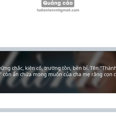
ững chắc, kiên cố, trường tồn, bền bỉ. Tên "Thàn
h" còn ẩn chứa mong muốn của cha mẹ rằng con cá