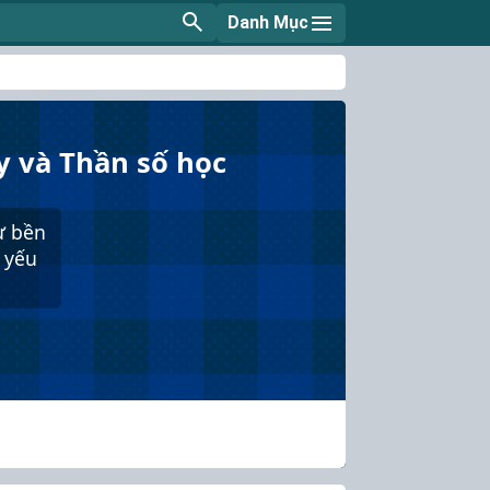
Danh Mục
y và Thần số học
sự bền
ủ yếu