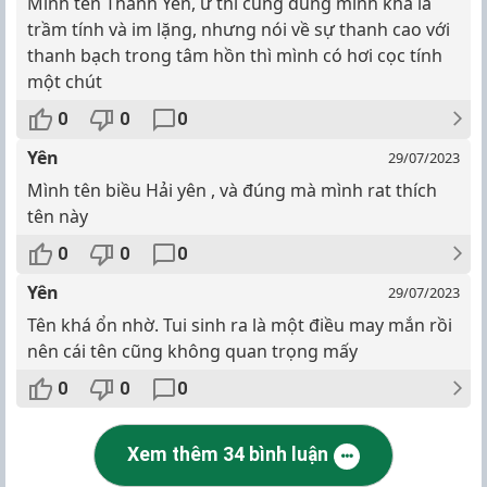
Mình tên Thanh Yên, ừ thì cũng đúng mình khá là
trầm tính và im lặng, nhưng nói về sự thanh cao với
thanh bạch trong tâm hồn thì mình có hơi cọc tính
một chút
0
0
0
Yên
29/07/2023
Mình tên biều Hải yên , và đúng mà mình rat thích
tên này
0
0
0
Yên
29/07/2023
Tên khá ổn nhờ. Tui sinh ra là một điều may mắn rồi
nên cái tên cũng không quan trọng mấy
0
0
0
Xem thêm 34 bình luận