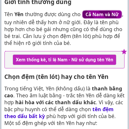
Giới tính thường dùng
Tên
Yên
thường được dùng cho
,
Cả Nam và Nữ
tuy nhiên dễ thấy hơn ở nữ giới. Đây là tên phù
hợp hơn cho bé gái nhưng cũng có thể dùng cho
bé trai. Cần lưu ý chọn đệm (tên lót) phù hợp để
thể hiện rõ giới tính của bé.
Xem thống kê, tỉ lệ Nam - Nữ sử dụng tên Yên
Chọn đệm (tên lót) hay cho tên Yên
Trong tiếng Việt, Yên (không dấu) là
thanh bằng
cao
. Theo âm luật bằng - trắc tên Yên dễ dàng kết
hợp
hài hòa với các thanh dấu khác
. Vì vậy, các
bậc phụ huynh có thể dễ dàng chọn
tên đệm
theo dấu bất kỳ
phù hợp với giới tính của bé.
Một số đệm ghép với tên Yên hay như: