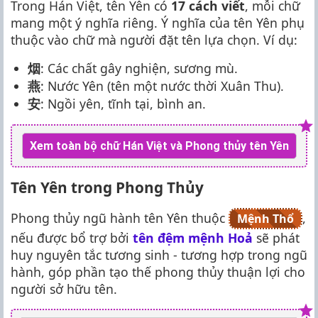
Trong Hán Việt, tên Yên có
17 cách viết
, mỗi chữ
mang một ý nghĩa riêng. Ý nghĩa của tên Yên phụ
thuộc vào chữ mà người đặt tên lựa chọn. Ví dụ:
烟
: Các chất gây nghiện, sương mù.
燕
: Nước Yên (tên một nước thời Xuân Thu).
安
: Ngồi yên, tĩnh tại, bình an.
Xem toàn bộ chữ Hán Việt và Phong thủy tên Yên
Tên Yên trong Phong Thủy
Phong thủy ngũ hành tên Yên thuộc
,
Mệnh Thổ
nếu được bổ trợ bởi
tên đệm mệnh Hoả
sẽ phát
huy nguyên tắc tương sinh - tương hợp trong ngũ
hành, góp phần tạo thế phong thủy thuận lợi cho
người sở hữu tên.