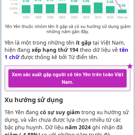
Tên Yên thuộc nhóm tên ít gặp và có xu hướng sử dụng giảm
những năm gần đây.
Yên là một trong những tên
ít gặp
tại Việt Nam,
hiện đang
xếp hạng thứ 194
theo dữ liệu về
tên
1 chữ
được thống kê bởi Từ điển tên.
Xem xác xuất gặp người có tên Yên trên toàn Việt
Nam.
Xu hướng sử dụng
Tên Yên đang
có sự suy giảm
trong xu hướng sử
dụng, và vẫn chưa được lựa chọn nhiều từ các
bậc phụ huynh. Dữ liệu
năm 2024
ghi nhận đã
giảm (-4.88%)
so với những năm trước đó.