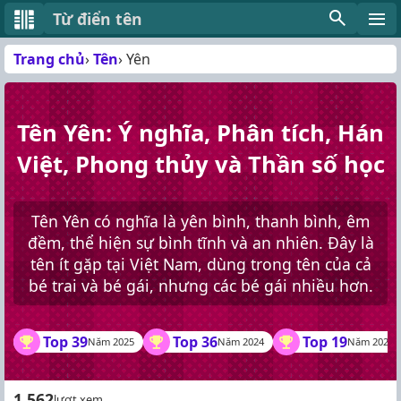
Từ điển tên
Trang chủ
Tên
Yên
Tên Yên: Ý nghĩa, Phân tích, Hán
Việt, Phong thủy và Thần số học
Tên Yên có nghĩa là yên bình, thanh bình, êm
đềm, thể hiện sự bình tĩnh và an nhiên. Đây là
tên ít gặp tại Việt Nam, dùng trong tên của cả
bé trai và bé gái, nhưng các bé gái nhiều hơn.
Top 39
Top 36
Top 19
Năm 2025
Năm 2024
Năm 2023
1.562
lượt xem