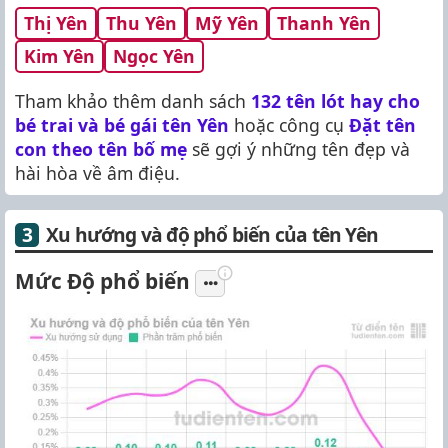
Thị Yên
Thu Yên
Mỹ Yên
Thanh Yên
Kim Yên
Ngọc Yên
Tham khảo thêm danh sách
132 tên lót hay cho
bé trai và bé gái tên Yên
hoặc công cụ
Đặt tên
con theo tên bố mẹ
sẽ gợi ý những tên đẹp và
hài hòa về âm điệu.
Xu hướng và độ phổ biến của tên Yên
Mức Độ phổ biến