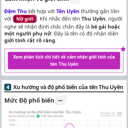
Đệm Thu
kết hợp với
Tên Uyên
thường gắn liền
với
. Khi nhắc đến tên
Thu Uyên
, người
Nữ giới
nghe sẽ nhận định chắc chắn đây là
bé gái hoặc
một người phụ nữ
. Đây là tên có độ nhận diện
giới tính rất rõ ràng
.
Xem phân tích chi tiết về cảm nhận giới tính của
tên Thu Uyên
Xu hướng và độ phổ biến của tên Thu Uyên
Mức Độ phổ biến