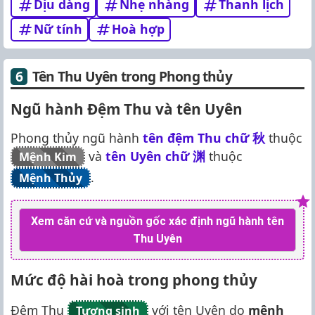
Dịu dàng
Nhẹ nhàng
Thanh lịch
Nữ tính
Hoà hợp
Tên Thu Uyên trong Phong thủy
Ngũ hành Đệm Thu và tên Uyên
Phong thủy ngũ hành
tên đệm Thu chữ
秋
thuộc
và
tên Uyên chữ
渊
thuộc
Mệnh Kim
.
Mệnh Thủy
Xem căn cứ và nguồn gốc xác định ngũ hành tên
Thu Uyên
Mức độ hài hoà trong phong thủy
Đệm Thu
với tên Uyên do
mệnh
Tương sinh