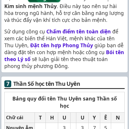
Kim sinh mệnh Thủy
. Điều này tạo nên sự hài
hòa trong ngũ hành, hỗ trợ cân bằng năng lượng
và thúc đẩy vận khí tích cực cho bản mệnh.
Sử dụng công cụ
Chấm điểm tên toàn diện
để
xem các biến thể Hán Việt, mệnh khác của tên
Thu Uyên,
Đặt tên hợp Phong Thủy
giúp bạn dễ
dàng đặt tên con hợp mệnh hoặc công cụ
Bói tên
theo Lý số
sẽ luận giải tên theo thuật toán
phong thủy phương Đông.
Thần Số học tên Thu Uyên
Bảng quy đổi tên Thu Uyên sang Thần số
học
T
H
U
U
Y
Ê
N
Chữ cái
3
3
7
5
Nguyên Âm