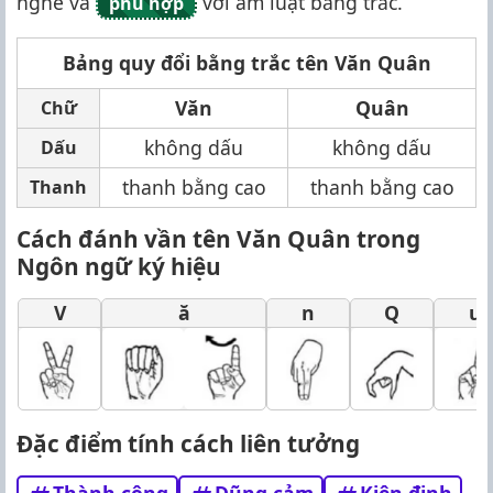
nghe và
với âm luật bằng trắc.
phù hợp
Bảng quy đổi bằng trắc tên Văn Quân
Văn
Quân
Chữ
không dấu
không dấu
Dấu
thanh bằng cao
thanh bằng cao
Thanh
Cách đánh vần tên Văn Quân trong
Ngôn ngữ ký hiệu
V
ă
n
Q
u
Đặc điểm tính cách liên tưởng