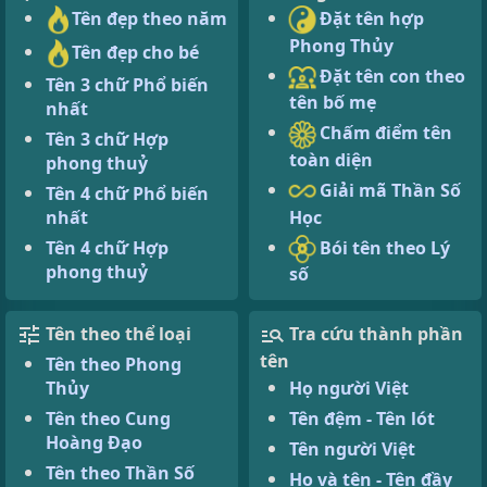
Tên đẹp theo năm
Đặt tên hợp
Phong Thủy
Tên đẹp cho bé
Đặt tên con theo
Tên 3 chữ Phổ biến
tên bố mẹ
nhất
Chấm điểm tên
Tên 3 chữ Hợp
toàn diện
phong thuỷ
Giải mã Thần Số
Tên 4 chữ Phổ biến
Học
nhất
Bói tên theo Lý
Tên 4 chữ Hợp
phong thuỷ
số
Tên theo thể loại
Tra cứu thành phần
tên
Tên theo Phong
Thủy
Họ người Việt
Tên theo Cung
Tên đệm - Tên lót
Hoàng Đạo
Tên người Việt
Tên theo Thần Số
Họ và tên - Tên đầy