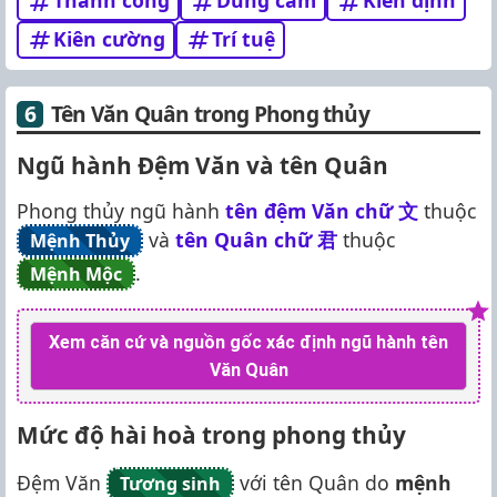
Thành công
Dũng cảm
Kiên định
Kiên cường
Trí tuệ
Tên Văn Quân trong Phong thủy
Ngũ hành Đệm Văn và tên Quân
Phong thủy ngũ hành
tên đệm Văn chữ
文
thuộc
và
tên Quân chữ
君
thuộc
Mệnh Thủy
.
Mệnh Mộc
Xem căn cứ và nguồn gốc xác định ngũ hành tên
Văn Quân
Mức độ hài hoà trong phong thủy
Đệm Văn
với tên Quân do
mệnh
Tương sinh