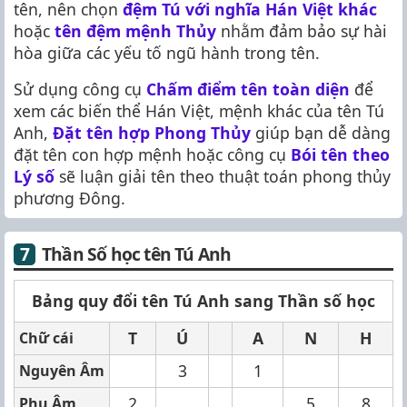
tên, nên chọn
đệm Tú với nghĩa Hán Việt khác
hoặc
tên đệm mệnh Thủy
nhằm đảm bảo sự hài
hòa giữa các yếu tố ngũ hành trong tên.
Sử dụng công cụ
Chấm điểm tên toàn diện
để
xem các biến thể Hán Việt, mệnh khác của tên Tú
Anh,
Đặt tên hợp Phong Thủy
giúp bạn dễ dàng
đặt tên con hợp mệnh hoặc công cụ
Bói tên theo
Lý số
sẽ luận giải tên theo thuật toán phong thủy
phương Đông.
Thần Số học tên Tú Anh
Bảng quy đổi tên Tú Anh sang Thần số học
T
Ú
A
N
H
Chữ cái
3
1
Nguyên Âm
2
5
8
Phụ Âm