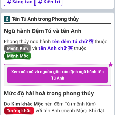
Sáng tạo
Kiên trì
Tên Tú Anh trong Phong thủy
Ngũ hành Đệm Tú và tên Anh
Phong thủy ngũ hành
tên đệm Tú chữ
宿
thuộc
và
tên Anh chữ
英
thuộc
Mệnh Kim
.
Mệnh Mộc
Xem căn cứ và nguồn gốc xác định ngũ hành tên
Tú Anh
Mức độ hài hoà trong phong thủy
Do
Kim khắc Mộc
nên đệm Tú (mệnh Kim)
với tên Anh (mệnh Mộc). Khi đặt
Tương khắc