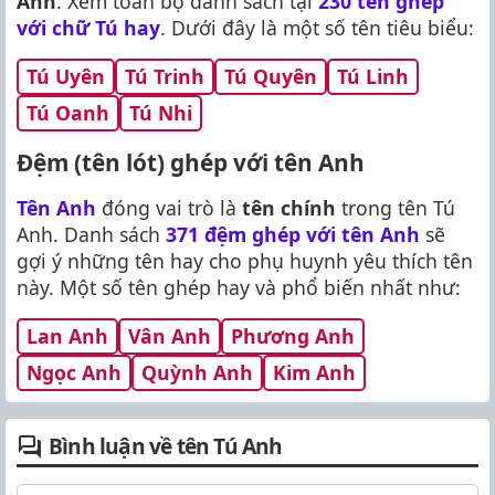
Anh
. Xem toàn bộ danh sách tại
230 tên ghép
với chữ Tú hay
. Dưới đây là một số tên tiêu biểu:
Tú Uyên
Tú Trinh
Tú Quyên
Tú Linh
Tú Oanh
Tú Nhi
Đệm (tên lót) ghép với tên Anh
Tên Anh
đóng vai trò là
tên chính
trong tên Tú
Anh. Danh sách
371 đệm ghép với tên Anh
sẽ
gợi ý những tên hay cho phụ huynh yêu thích tên
này. Một số tên ghép hay và phổ biến nhất như:
Lan Anh
Vân Anh
Phương Anh
Ngọc Anh
Quỳnh Anh
Kim Anh
Bình luận về tên Tú Anh