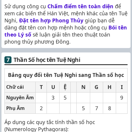
Sử dụng công cụ
Chấm điểm tên toàn diện
để
xem các biến thể Hán Việt, mệnh khác của tên Tuệ
Nghi,
Đặt tên hợp Phong Thủy
giúp bạn dễ
dàng đặt tên con hợp mệnh hoặc công cụ
Bói tên
theo Lý số
sẽ luận giải tên theo thuật toán
phong thủy phương Đông.
Thần Số học tên Tuệ Nghi
Bảng quy đổi tên Tuệ Nghi sang Thần số học
T
U
Ệ
N
G
H
I
Chữ cái
3
5
9
Nguyên Âm
2
5
7
8
Phụ Âm
Áp dụng các quy tắc tính thần số học
(Numerology Pythagoras):