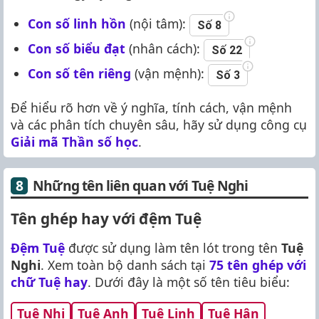
Con số linh hồn
(nội tâm):
Số 8
Con số biểu đạt
(nhân cách):
Số 22
Con số tên riêng
(vận mệnh):
Số 3
Để hiểu rõ hơn về ý nghĩa, tính cách, vận mệnh
và các phân tích chuyên sâu, hãy sử dụng công cụ
Giải mã Thần số học
.
Những tên liên quan với Tuệ Nghi
Tên ghép hay với đệm Tuệ
Đệm Tuệ
được sử dụng làm tên lót trong tên
Tuệ
Nghi
. Xem toàn bộ danh sách tại
75 tên ghép với
chữ Tuệ hay
. Dưới đây là một số tên tiêu biểu:
Tuệ Nhi
Tuệ Anh
Tuệ Linh
Tuệ Hân