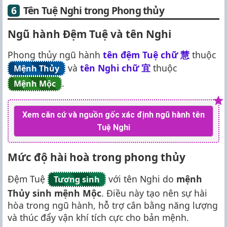
Tên Tuệ Nghi trong Phong thủy
Ngũ hành Đệm Tuệ và tên Nghi
Phong thủy ngũ hành
tên đệm Tuệ chữ
慧
thuộc
và
tên Nghi chữ
宜
thuộc
Mệnh Thủy
.
Mệnh Mộc
Xem căn cứ và nguồn gốc xác định ngũ hành tên
Tuệ Nghi
Mức độ hài hoà trong phong thủy
Đệm Tuệ
với tên Nghi do
mệnh
Tương sinh
Thủy sinh mệnh Mộc
. Điều này tạo nên sự hài
hòa trong ngũ hành, hỗ trợ cân bằng năng lượng
và thúc đẩy vận khí tích cực cho bản mệnh.