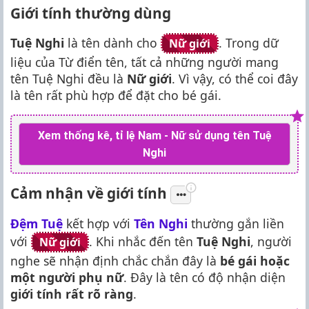
Giới tính thường dùng
Tuệ Nghi
là tên dành cho
. Trong dữ
Nữ giới
liệu của Từ điển tên, tất cả những người mang
tên Tuệ Nghi đều là
Nữ giới
. Vì vậy, có thể coi đây
là tên rất phù hợp để đặt cho bé gái.
Xem thống kê, tỉ lệ Nam - Nữ sử dụng tên Tuệ
Nghi
Cảm nhận về giới tính
Đệm Tuệ
kết hợp với
Tên Nghi
thường gắn liền
với
. Khi nhắc đến tên
Tuệ Nghi
, người
Nữ giới
nghe sẽ nhận định chắc chắn đây là
bé gái hoặc
một người phụ nữ
. Đây là tên có độ nhận diện
giới tính rất rõ ràng
.