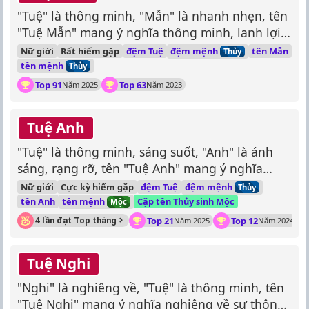
"Tuệ" là thông minh, "Mẫn" là nhanh nhẹn, tên
"Tuệ Mẫn" mang ý nghĩa thông minh, lanh lợi,
nhanh nhẹn.
đệm mệnh
Nữ giới
Rất hiếm gặp
đệm Tuệ
tên Mẫn
Thủy
tên mệnh
Thủy
Top 91
Top 63
Năm 2025
Năm 2023
Tuệ Anh
"Tuệ" là thông minh, sáng suốt, "Anh" là ánh
sáng, rạng rỡ, tên "Tuệ Anh" mang ý nghĩa
thông minh, sáng suốt, rạng rỡ.
đệm mệnh
Nữ giới
Cực kỳ hiếm gặp
đệm Tuệ
Thủy
tên mệnh
tên Anh
Cặp tên Thủy sinh Mộc
Mộc
Top 21
Top 12
4 lần đạt Top tháng
Năm 2025
Năm 2024
Tuệ Nghi
"Nghi" là nghiêng về, "Tuệ" là thông minh, tên
"Tuệ Nghi" mang ý nghĩa nghiêng về sự thông