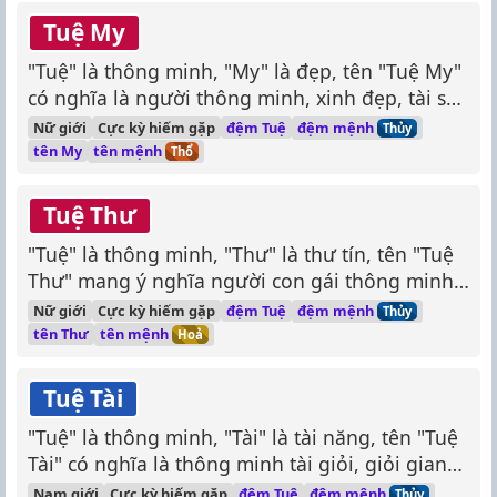
Tuệ My
"Tuệ" là thông minh, "My" là đẹp, tên "Tuệ My"
có nghĩa là người thông minh, xinh đẹp, tài sắc
vẹn toàn.
đệm mệnh
Nữ giới
Cực kỳ hiếm gặp
đệm Tuệ
Thủy
tên mệnh
tên My
Thổ
Tuệ Thư
"Tuệ" là thông minh, "Thư" là thư tín, tên "Tuệ
Thư" mang ý nghĩa người con gái thông minh,
giỏi giang, yêu thích văn chương, thích viết
đệm mệnh
Nữ giới
Cực kỳ hiếm gặp
đệm Tuệ
Thủy
thư.
tên mệnh
tên Thư
Hoả
Tuệ Tài
"Tuệ" là thông minh, "Tài" là tài năng, tên "Tuệ
Tài" có nghĩa là thông minh tài giỏi, giỏi giang,
xuất chúng.
đệm mệnh
Nam giới
Cực kỳ hiếm gặp
đệm Tuệ
Thủy