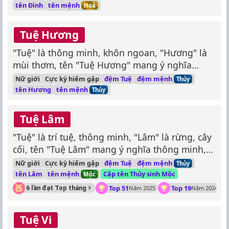
tên mệnh
tên Đình
Hoả
Tuệ Hương
"Tuệ" là thông minh, khôn ngoan, "Hương" là
mùi thơm, tên "Tuệ Hương" mang ý nghĩa
người con gái thông minh, khôn ngoan, tỏa ra
đệm mệnh
Nữ giới
Cực kỳ hiếm gặp
đệm Tuệ
Thủy
mùi thơm thanh tao.
tên mệnh
tên Hương
Thủy
Tuệ Lâm
"Tuệ" là trí tuệ, thông minh, "Lâm" là rừng, cây
cối, tên "Tuệ Lâm" mang ý nghĩa thông minh,
tài năng, như những cây cổ thụ vững chãi
đệm mệnh
Nữ giới
Cực kỳ hiếm gặp
đệm Tuệ
Thủy
trong rừng.
tên mệnh
tên Lâm
Cặp tên Thủy sinh Mộc
Mộc
Top 51
Top 19
6 lần đạt Top tháng
Năm 2025
Năm 2024
Tuệ Vi