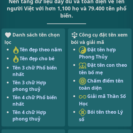
Nền tảng dữ liệu đầy đủ và toàn diện về Tên
người Việt với hơn 1,100 họ và 79.400 tên phổ
biến.
Danh sách tên chọn
Công cụ đặt tên xem
lọc
bói và giải mã
Tên đẹp theo năm
Đặt tên hợp
Phong Thủy
Tên đẹp cho bé
Đặt tên con theo
Tên 3 chữ Phổ biến
tên bố mẹ
nhất
Chấm điểm tên
Tên 3 chữ Hợp
toàn diện
phong thuỷ
Giải mã Thần Số
Tên 4 chữ Phổ biến
Học
nhất
Bói tên theo Lý
Tên 4 chữ Hợp
phong thuỷ
số