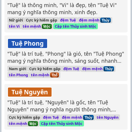
"Tuệ" là thông minh, "Vi" là đẹp, tên "Tuệ Vi"
mang ý nghĩa thông minh, xinh đẹp.
đệm mệnh
Nữ giới
Cực kỳ hiếm gặp
đệm Tuệ
Thủy
tên mệnh
tên Vi
Cặp tên Thủy sinh Mộc
Mộc
Tuệ Phong
"Tuệ" là trí tuệ, "Phong" là gió, tên "Tuệ Phong"
mang ý nghĩa thông minh, sáng suốt, nhanh
nhẹn như gió.
đệm mệnh
Nam giới
Cực kỳ hiếm gặp
đệm Tuệ
Thủy
tên mệnh
tên Phong
Thổ
Tuệ Nguyên
"Tuệ" là trí tuệ, "Nguyên" là gốc, tên "Tuệ
Nguyên" mang ý nghĩa người thông minh,
sáng suốt, có trí tuệ, "Tuệ Nguyên" cũng có thể
đệm mệnh
Cực kỳ hiếm gặp
đệm Tuệ
tên Nguyên
Thủy
hiểu là người có bản lĩnh, vững vàng.
tên mệnh
Cặp tên Thủy sinh Mộc
Mộc