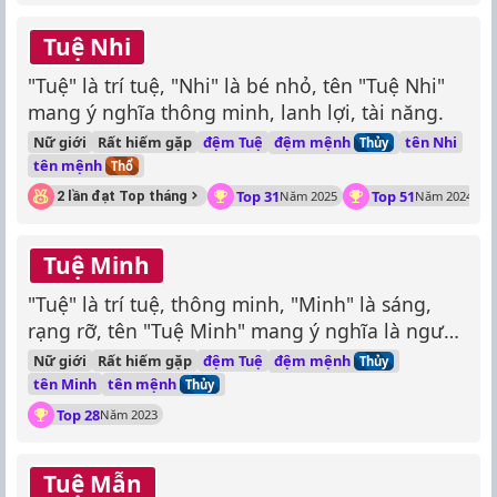
Tuệ Nhi
"Tuệ" là trí tuệ, "Nhi" là bé nhỏ, tên "Tuệ Nhi"
mang ý nghĩa thông minh, lanh lợi, tài năng.
đệm mệnh
Nữ giới
Rất hiếm gặp
đệm Tuệ
tên Nhi
Thủy
tên mệnh
Thổ
Top 31
Top 51
2 lần đạt Top tháng
Năm 2025
Năm 2024
Tuệ Minh
"Tuệ" là trí tuệ, thông minh, "Minh" là sáng,
rạng rỡ, tên "Tuệ Minh" mang ý nghĩa là người
thông minh, sáng suốt, rạng rỡ.
đệm mệnh
Nữ giới
Rất hiếm gặp
đệm Tuệ
Thủy
tên mệnh
tên Minh
Thủy
Top 28
Năm 2023
Tuệ Mẫn