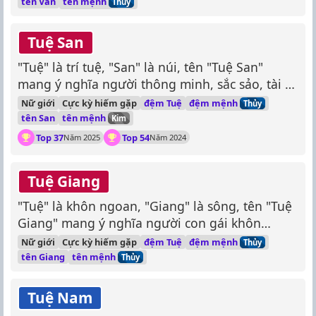
tên mệnh
tên Văn
Thủy
Tuệ San
"Tuệ" là trí tuệ, "San" là núi, tên "Tuệ San"
mang ý nghĩa người thông minh, sắc sảo, tài trí
hơn người.
đệm mệnh
Nữ giới
Cực kỳ hiếm gặp
đệm Tuệ
Thủy
tên mệnh
tên San
Kim
Top 37
Top 54
Năm 2025
Năm 2024
Tuệ Giang
"Tuệ" là khôn ngoan, "Giang" là sông, tên "Tuệ
Giang" mang ý nghĩa người con gái khôn
ngoan, nhẹ nhàng như dòng sông.
đệm mệnh
Nữ giới
Cực kỳ hiếm gặp
đệm Tuệ
Thủy
tên mệnh
tên Giang
Thủy
Tuệ Nam