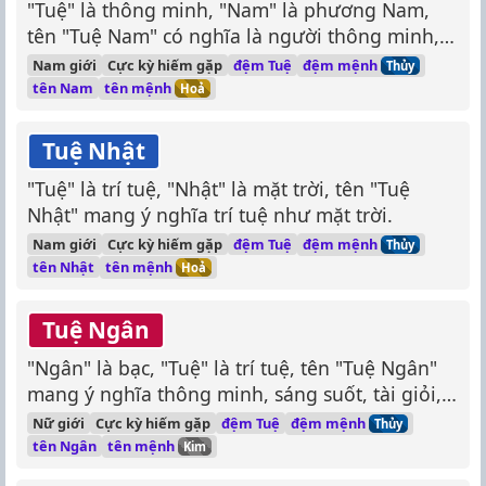
"Tuệ" là thông minh, "Nam" là phương Nam,
tên "Tuệ Nam" có nghĩa là người thông minh,
tài giỏi, hướng về phương Nam.
đệm mệnh
Nam giới
Cực kỳ hiếm gặp
đệm Tuệ
Thủy
tên mệnh
tên Nam
Hoả
Tuệ Nhật
"Tuệ" là trí tuệ, "Nhật" là mặt trời, tên "Tuệ
Nhật" mang ý nghĩa trí tuệ như mặt trời.
đệm mệnh
Nam giới
Cực kỳ hiếm gặp
đệm Tuệ
Thủy
tên mệnh
tên Nhật
Hoả
Tuệ Ngân
"Ngân" là bạc, "Tuệ" là trí tuệ, tên "Tuệ Ngân"
mang ý nghĩa thông minh, sáng suốt, tài giỏi,
quý giá.
đệm mệnh
Nữ giới
Cực kỳ hiếm gặp
đệm Tuệ
Thủy
tên mệnh
tên Ngân
Kim