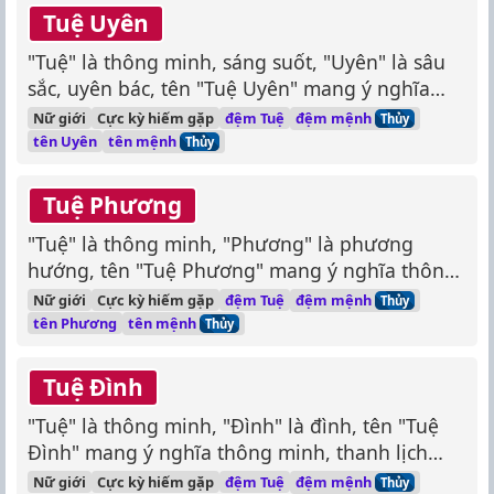
Tuệ Uyên
"Tuệ" là thông minh, sáng suốt, "Uyên" là sâu
sắc, uyên bác, tên "Tuệ Uyên" mang ý nghĩa
thông minh, uyên bác, am hiểu sâu rộng.
đệm mệnh
Nữ giới
Cực kỳ hiếm gặp
đệm Tuệ
Thủy
tên mệnh
tên Uyên
Thủy
Tuệ Phương
"Tuệ" là thông minh, "Phương" là phương
hướng, tên "Tuệ Phương" mang ý nghĩa thông
minh, sáng suốt, có tầm nhìn.
đệm mệnh
Nữ giới
Cực kỳ hiếm gặp
đệm Tuệ
Thủy
tên mệnh
tên Phương
Thủy
Tuệ Đình
"Tuệ" là thông minh, "Đình" là đình, tên "Tuệ
Đình" mang ý nghĩa thông minh, thanh lịch
như đình đài.
đệm mệnh
Nữ giới
Cực kỳ hiếm gặp
đệm Tuệ
Thủy