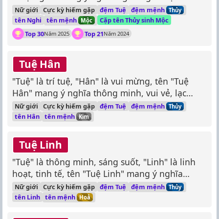
minh, sáng suốt.
đệm mệnh
Nữ giới
Cực kỳ hiếm gặp
đệm Tuệ
Thủy
tên mệnh
tên Nghi
Cặp tên Thủy sinh Mộc
Mộc
Top 30
Top 21
Năm 2025
Năm 2024
Tuệ Hân
"Tuệ" là trí tuệ, "Hân" là vui mừng, tên "Tuệ
Hân" mang ý nghĩa thông minh, vui vẻ, lạc
quan.
đệm mệnh
Nữ giới
Cực kỳ hiếm gặp
đệm Tuệ
Thủy
tên mệnh
tên Hân
Kim
Tuệ Linh
"Tuệ" là thông minh, sáng suốt, "Linh" là linh
hoạt, tinh tế, tên "Tuệ Linh" mang ý nghĩa
thông minh, nhanh nhẹn, linh hoạt.
đệm mệnh
Nữ giới
Cực kỳ hiếm gặp
đệm Tuệ
Thủy
tên mệnh
tên Linh
Hoả