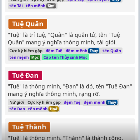
tên mệnh
tên Tài
Kim
Tuệ Quân
"Tuệ" là trí tuệ, "Quân" là quân tử, tên "Tuệ
Quân" mang ý nghĩa thông minh, tài giỏi.
đệm mệnh
Cực kỳ hiếm gặp
đệm Tuệ
tên Quân
Thủy
tên mệnh
Cặp tên Thủy sinh Mộc
Mộc
Tuệ Đan
"Tuệ" là thông minh, "Đan" là đỏ, tên "Tuệ Đan"
mang ý nghĩa thông minh, rạng rỡ.
đệm mệnh
Nữ giới
Cực kỳ hiếm gặp
đệm Tuệ
Thủy
tên mệnh
tên Đan
Hoả
Tuệ Thành
"Tuệ" là thông minh, "Thành" là thành công,