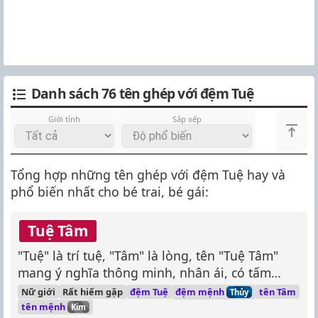
Danh sách 76 tên ghép với đệm Tuệ
Giới tính
Sắp xếp
Tổng hợp những tên ghép với đệm Tuệ hay và
phổ biến nhất cho bé trai, bé gái:
Tuệ Tâm
"Tuệ" là trí tuệ, "Tâm" là lòng, tên "Tuệ Tâm"
mang ý nghĩa thông minh, nhân ái, có tấm
lòng tốt đẹp.
đệm mệnh
Nữ giới
Rất hiếm gặp
đệm Tuệ
tên Tâm
Thủy
tên mệnh
Kim