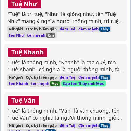
Tuệ Như
"Tuệ" là trí tuệ, "Như" là giống như, tên "Tuệ
Như" mang ý nghĩa người thông minh, trí tuệ
như người xưa.
đệm mệnh
Nữ giới
Cực kỳ hiếm gặp
đệm Tuệ
Thủy
tên mệnh
tên Như
Kim
Tuệ Khanh
"Tuệ" là thông minh, "Khanh" là cao quý, tên
"Tuệ Khanh" có nghĩa là người thông minh, tài
giỏi, cao sang.
đệm mệnh
Nữ giới
Cực kỳ hiếm gặp
đệm Tuệ
Thủy
tên mệnh
tên Khanh
Cặp tên Thủy sinh Mộc
Mộc
Tuệ Văn
"Tuệ" là thông minh, "Văn" là văn chương, tên
"Tuệ Văn" có nghĩa là người thông minh, giỏi
văn chương.
đệm mệnh
Nữ giới
Cực kỳ hiếm gặp
đệm Tuệ
Thủy