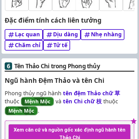
Đặc điểm tính cách liên tưởng
Lạc quan
Dịu dàng
Nhẹ nhàng
Chăm chỉ
Tử tế
Tên Thảo Chi trong Phong thủy
Ngũ hành Đệm Thảo và tên Chi
Phong thủy ngũ hành
tên đệm Thảo chữ
草
thuộc
và
tên Chi chữ
枝
thuộc
Mệnh Mộc
.
Mệnh Mộc
Xem căn cứ và nguồn gốc xác định ngũ hành tên
Thảo Chi