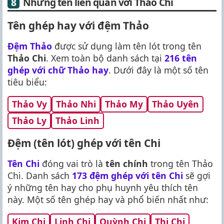
Những tên liên quan với Thảo Chi
Tên ghép hay với đệm Thảo
Đệm Thảo
được sử dụng làm tên lót trong tên
Thảo Chi
. Xem toàn bộ danh sách tại
216 tên
ghép với chữ Thảo hay
. Dưới đây là một số tên
tiêu biểu:
Thảo Vy
Thảo Nhi
Thảo My
Thảo Uyên
Thảo Ly
Thảo Linh
Đệm (tên lót) ghép với tên Chi
Tên Chi
đóng vai trò là
tên chính
trong tên Thảo
Chi. Danh sách
173 đệm ghép với tên Chi
sẽ gợi
ý những tên hay cho phụ huynh yêu thích tên
này. Một số tên ghép hay và phổ biến nhất như:
Kim Chi
Linh Chi
Quỳnh Chi
Thị Chi