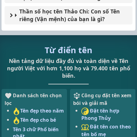
Thần số học tên Thảo Chi: Con số Tên
riêng (Vận mệnh) của bạn là gì?
Từ điển tên
Nền tảng dữ liệu đầy đủ và toàn diện về Tên
người Việt với hơn 1,100 họ và 79.400 tên phổ
biến.
Danh sách tên chọn
Công cụ đặt tên xem
lọc
bói và giải mã
Tên đẹp theo năm
Đặt tên hợp
Phong Thủy
Tên đẹp cho bé
Đặt tên con theo
Tên 3 chữ Phổ biến
tên bố mẹ
nhất