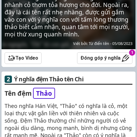
nhành cỏ thơm tỏa hương cho đời. Ngoài ra,
đây là cái tên rất nhẹ nhàng, được gửi gắm
vào con với ý nghĩa con với tấm lòng thương
thảo biết cảm nhận, quan tâm tới mọi người,
mọi thứ xung quanh mình.
Viết bởi: Từ điển tên - 05/08/2023
1
Tạo Video
Đóng góp ý nghĩa
Ý nghĩa đệm Thảo tên Chi
Tên đệm
Thảo
Theo nghĩa Hán Việt, "Thảo" có nghĩa là cỏ, một
loại thực vật gắn liền với thiên nhiên và cuộc
sống. Đệm Thảo thường chỉ những người có vẻ
ngoài dịu dàng, mong manh, bình dị nhưng cũng
rất mạnh mẽ. Ngoài ra "Thảo" còn có ý nghĩa là