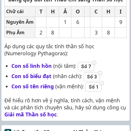
T
H
Ả
O
C
H
I
Chữ cái
1
6
9
Nguyên Âm
2
8
3
8
Phụ Âm
Áp dụng các quy tắc tính thần số học
(Numerology Pythagoras):
Con số linh hồn
(nội tâm):
Số 7
Con số biểu đạt
(nhân cách):
Số 3
Con số tên riêng
(vận mệnh):
Số 1
Để hiểu rõ hơn về ý nghĩa, tính cách, vận mệnh
và các phân tích chuyên sâu, hãy sử dụng công cụ
Giải mã Thần số học
.