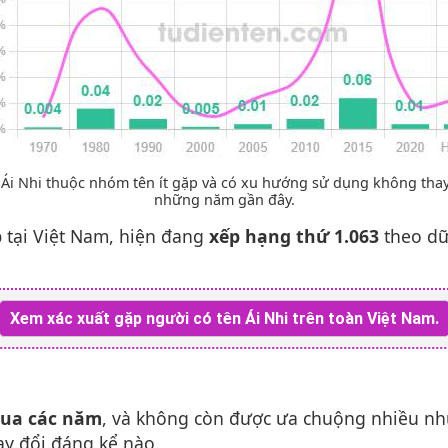
 Ái Nhi thuộc nhóm tên ít gặp và có xu hướng sử dụng không thay
những năm gần đây.
p
tại Việt Nam, hiện đang
xếp hạng thứ 1.063
theo dữ
Xem xác xuất gặp người có tên Ái Nhi trên toàn Việt Nam.
qua các năm
, và không còn được ưa chuộng nhiều n
ay đổi đáng kể nào.