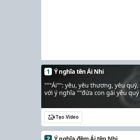
Ý nghĩa tên Ái Nhi
"""Ái"": yêu, yêu thương, yêu quý,
với ý nghĩa ""đứa con gái yêu quý
Tạo Video
Ý nghĩa đệm Ái tên Nhi