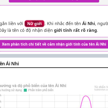
ắn liền với
. Khi nhắc đến tên
Ái Nhi
, ngườ
Nữ giới
 Đây là tên có độ nhận diện
giới tính rất rõ ràng
.
Xem phân tích chi tiết về cảm nhận giới tính của tên Ái Nhi
ên Ái Nhi