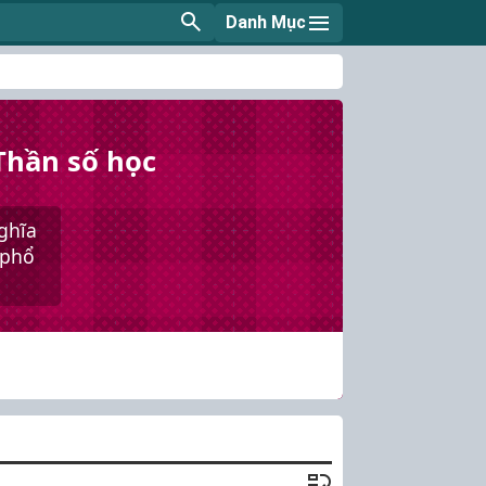
Danh Mục
 Thần số học
nghĩa
 phổ