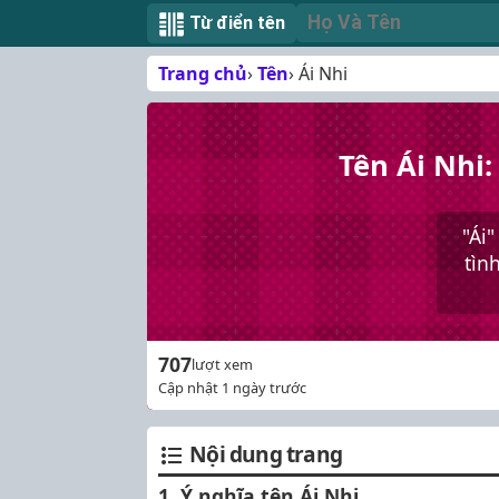
Từ điển tên
Trang chủ
Tên
Ái Nhi
Tên Ái Nhi:
"Ái"
tìn
707
lượt xem
Cập nhật 1 ngày trước
Nội dung trang
1. Ý nghĩa tên Ái Nhi