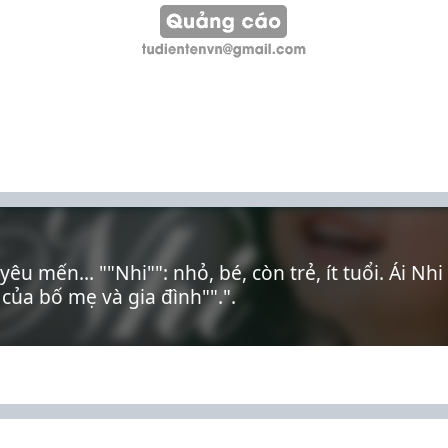
 yêu mến… ""Nhi"": nhỏ, bé, còn trẻ, ít tuổi. Ái Nh
 của bố mẹ và gia đình"".".