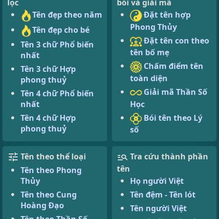
lọc
bói và giải mã
Tên đẹp theo năm
Đặt tên hợp
Phong Thủy
Tên đẹp cho bé
Đặt tên con theo
Tên 3 chữ Phổ biến
tên bố mẹ
nhất
Chấm điểm tên
Tên 3 chữ Hợp
toàn diện
phong thuỷ
Giải mã Thần Số
Tên 4 chữ Phổ biến
Học
nhất
Bói tên theo Lý
Tên 4 chữ Hợp
phong thuỷ
số
Tên theo thể loại
Tra cứu thành phần
tên
Tên theo Phong
Thủy
Họ người Việt
Tên theo Cung
Tên đệm - Tên lót
Hoàng Đạo
Tên người Việt
Tên theo Thần Số