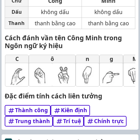
Công
Minh
Chữ
không dấu
không dấu
Dấu
thanh bằng cao
thanh bằng cao
Thanh
Cách đánh vần tên Công Minh trong
Ngôn ngữ ký hiệu
C
ô
n
g
M
Đặc điểm tính cách liên tưởng
Thành công
Kiên định
Trung thành
Trí tuệ
Chính trực