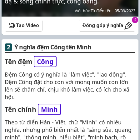
dạ & sống chính trực, công bằng.
Viết bởi: Từ điển tên - 05/09/2023
2
Tạo Video
Đóng góp ý nghĩa
Ý nghĩa đệm Công tên Minh
Tên đệm
Công
Đệm Công có ý nghĩa là "làm việc", "lao động".
Đệm Công đặt cho con với mong muốn con lớn
lên sẽ chăm chỉ, chịu khó làm việc, có ích cho xã
hội.
Tên chính
Minh
Theo từ điển Hán - Việt, chữ "Minh" có nhiều
nghĩa, nhưng phổ biến nhất là "sáng sủa, quang
minh", "thông minh. hiểu biết", "minh bạch, rõ