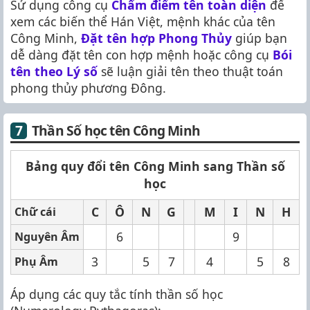
Sử dụng công cụ
Chấm điểm tên toàn diện
để
xem các biến thể Hán Việt, mệnh khác của tên
Công Minh,
Đặt tên hợp Phong Thủy
giúp bạn
dễ dàng đặt tên con hợp mệnh hoặc công cụ
Bói
tên theo Lý số
sẽ luận giải tên theo thuật toán
phong thủy phương Đông.
Thần Số học tên Công Minh
Bảng quy đổi tên Công Minh sang Thần số
học
C
Ô
N
G
M
I
N
H
Chữ cái
6
9
Nguyên Âm
3
5
7
4
5
8
Phụ Âm
Áp dụng các quy tắc tính thần số học