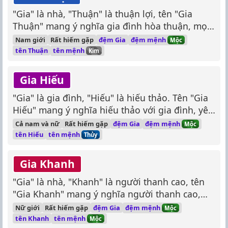
"Gia" là nhà, "Thuận" là thuận lợi, tên "Gia
Thuận" mang ý nghĩa gia đình hòa thuận, mọi
việc suôn sẻ.
đệm mệnh
Nam giới
Rất hiếm gặp
đệm Gia
Mộc
tên mệnh
tên Thuận
Kim
Gia Hiếu
"Gia" là gia đình, "Hiếu" là hiếu thảo. Tên "Gia
Hiếu" mang ý nghĩa hiếu thảo với gia đình, yêu
thương gia đình.
đệm mệnh
Cả nam và nữ
Rất hiếm gặp
đệm Gia
Mộc
tên mệnh
tên Hiếu
Thủy
Gia Khanh
"Gia" là nhà, "Khanh" là người thanh cao, tên
"Gia Khanh" mang ý nghĩa người thanh cao,
đức độ, gia đình hạnh phúc.
đệm mệnh
Nữ giới
Rất hiếm gặp
đệm Gia
Mộc
tên mệnh
tên Khanh
Mộc