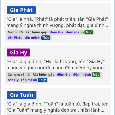
Gia Phát
"Gia" là nhà, "Phát" là phát triển, tên "Gia Phát"
mang ý nghĩa thịnh vượng, phát đạt, gia đình
hạnh phúc.
đệm mệnh
Nam giới
Rất hiếm gặp
đệm Gia
Mộc
tên mệnh
tên Phát
Thủy
Gia Hy
"Gia" là gia đình, "Hy" là hi vọng, tên "Gia Hy"
mang ý nghĩa người mang đến niềm hy vọng,
hạnh phúc cho gia đình.
đệm mệnh
Cả nam và nữ
Rất hiếm gặp
đệm Gia
Mộc
tên mệnh
tên Hy
Thủy
Gia Tuấn
"Gia" là gia đình, "Tuấn" là tuấn tú, đẹp trai, tên
"Gia Tuấn" mang ý nghĩa đẹp trai, hiền lành