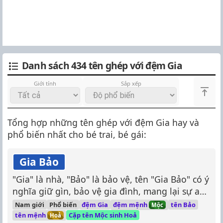
Danh sách 434 tên ghép với đệm Gia
Giới tính
Sắp xếp
Tổng hợp những tên ghép với đệm Gia hay và
phổ biến nhất cho bé trai, bé gái:
Gia Bảo
"Gia" là nhà, "Bảo" là bảo vệ, tên "Gia Bảo" có ý
nghĩa giữ gìn, bảo vệ gia đình, mang lại sự an
toàn.
đệm mệnh
Nam giới
Phổ biến
đệm Gia
tên Bảo
Mộc
tên mệnh
Cặp tên Mộc sinh Hoả
Hoả