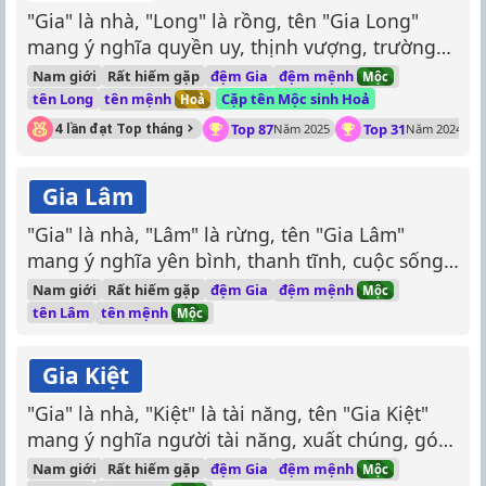
"Gia" là nhà, "Long" là rồng, tên "Gia Long"
mang ý nghĩa quyền uy, thịnh vượng, trường
tồn như rồng.
đệm mệnh
Nam giới
Rất hiếm gặp
đệm Gia
Mộc
tên mệnh
tên Long
Cặp tên Mộc sinh Hoả
Hoả
Top 87
Top 31
4 lần đạt Top tháng
Năm 2025
Năm 2024
Gia Lâm
"Gia" là nhà, "Lâm" là rừng, tên "Gia Lâm"
mang ý nghĩa yên bình, thanh tĩnh, cuộc sống
như một khu rừng xanh mát.
đệm mệnh
Nam giới
Rất hiếm gặp
đệm Gia
Mộc
tên mệnh
tên Lâm
Mộc
Gia Kiệt
"Gia" là nhà, "Kiệt" là tài năng, tên "Gia Kiệt"
mang ý nghĩa người tài năng, xuất chúng, góp
phần làm rạng danh gia đình.
đệm mệnh
Nam giới
Rất hiếm gặp
đệm Gia
Mộc