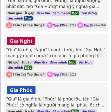
"Gia" là nhà, gia đình, "Hưng" là thịnh vượng,
phát đạt, tên "Gia Hưng" mang ý nghĩa gia
đình hạnh phúc, thịnh vượng, phát đạt.
đệm mệnh
Nam giới
Ít gặp
đệm Gia
tên Hưng
Mộc
tên mệnh
Thủy
Top 17
Top 34
2 lần đạt Top tháng
Năm 2025
Năm 2024
Gia Nghi
"Gia" là nhà, "Nghi" là nghi thức, tên "Gia Nghi"
mang ý nghĩa người con gái có gia phong tốt
đẹp, nghi thức đúng mực.
đệm mệnh
Nữ giới
Ít gặp
đệm Gia
tên Nghi
Mộc
tên mệnh
Mộc
Top 47
1 lần đạt Top tháng
Năm 2025
Gia Phúc
"Gia" là gia đình, "Phúc" là phúc lộc, tên "Gia
Phúc" có nghĩa là người mang lại phúc lộc cho
gia đình.
đệm mệnh
Nam giới
Ít gặp
đệm Gia
tên Phúc
Mộc