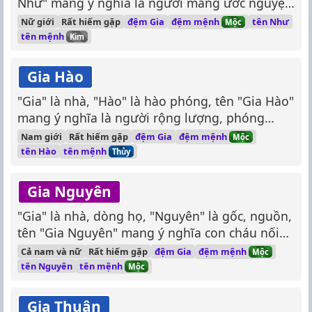
Như" mang ý nghĩa là người mang ước nguyện
hạnh phúc gia đình, an yên.
đệm mệnh
Nữ giới
Rất hiếm gặp
đệm Gia
tên Như
Mộc
tên mệnh
Kim
Gia Hào
"Gia" là nhà, "Hào" là hào phóng, tên "Gia Hào"
mang ý nghĩa là người rộng lượng, phóng
khoáng, yêu đời.
đệm mệnh
Nam giới
Rất hiếm gặp
đệm Gia
Mộc
tên mệnh
tên Hào
Thủy
Gia Nguyên
"Gia" là nhà, dòng họ, "Nguyên" là gốc, nguồn,
tên "Gia Nguyên" mang ý nghĩa con cháu nối
dõi, phát triển hưng thịnh.
đệm mệnh
Cả nam và nữ
Rất hiếm gặp
đệm Gia
Mộc
tên mệnh
tên Nguyên
Mộc
Gia Thuận