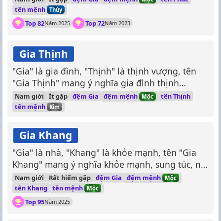
tên mệnh
Thủy
Top 82
Top 72
Năm 2025
Năm 2023
Gia Thịnh
"Gia" là gia đình, "Thịnh" là thịnh vượng, tên
"Gia Thịnh" mang ý nghĩa gia đình thịnh
vượng, hạnh phúc.
đệm mệnh
Nam giới
Ít gặp
đệm Gia
tên Thịnh
Mộc
tên mệnh
Kim
Gia Khang
"Gia" là nhà, "Khang" là khỏe mạnh, tên "Gia
Khang" mang ý nghĩa khỏe mạnh, sung túc, no
đủ.
đệm mệnh
Nam giới
Rất hiếm gặp
đệm Gia
Mộc
tên mệnh
tên Khang
Mộc
Top 95
Năm 2025