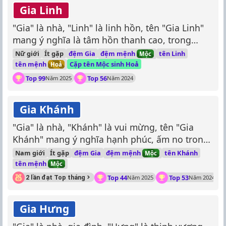
Gia Linh
"Gia" là nhà, "Linh" là linh hồn, tên "Gia Linh"
mang ý nghĩa là tâm hồn thanh cao, trong
sáng như linh hồn của một gia đình.
đệm mệnh
Nữ giới
Ít gặp
đệm Gia
tên Linh
Mộc
tên mệnh
Cặp tên Mộc sinh Hoả
Hoả
Top 99
Top 56
Năm 2025
Năm 2024
Gia Khánh
"Gia" là nhà, "Khánh" là vui mừng, tên "Gia
Khánh" mang ý nghĩa hạnh phúc, ấm no trong
gia đình.
đệm mệnh
Nam giới
Ít gặp
đệm Gia
tên Khánh
Mộc
tên mệnh
Mộc
Top 44
Top 53
2 lần đạt Top tháng
Năm 2025
Năm 2024
Gia Hưng