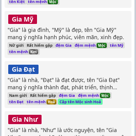
tên mệnh
tên Kiệt
Mộc
Gia Mỹ
"Gia" là gia đình, "Mỹ" là đẹp, tên "Gia Mỹ"
mang ý nghĩa hạnh phúc, viên mãn, xinh đẹp.
đệm mệnh
Nữ giới
Rất hiếm gặp
đệm Gia
tên Mỹ
Mộc
tên mệnh
Kim
Gia Đạt
"Gia" là nhà, "Đạt" là đạt được, tên "Gia Đạt"
mang ý nghĩa thành đạt, phát triển, thịnh
vượng.
đệm mệnh
Nam giới
Rất hiếm gặp
đệm Gia
Mộc
tên mệnh
tên Đạt
Cặp tên Mộc sinh Hoả
Hoả
Gia Như
"Gia" là nhà, "Như" là ước nguyện, tên "Gia