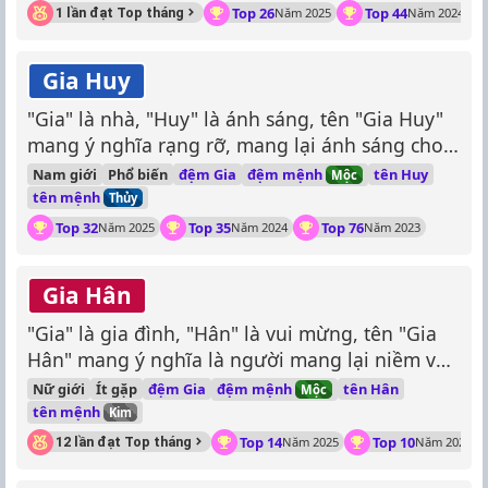
Top 26
Top 44
1 lần đạt Top tháng
Năm 2025
Năm 2024
Gia Huy
"Gia" là nhà, "Huy" là ánh sáng, tên "Gia Huy"
mang ý nghĩa rạng rỡ, mang lại ánh sáng cho
gia đình.
đệm mệnh
Nam giới
Phổ biến
đệm Gia
tên Huy
Mộc
tên mệnh
Thủy
Top 32
Top 35
Top 76
Năm 2025
Năm 2024
Năm 2023
Gia Hân
"Gia" là gia đình, "Hân" là vui mừng, tên "Gia
Hân" mang ý nghĩa là người mang lại niềm vui,
hạnh phúc cho gia đình.
đệm mệnh
Nữ giới
Ít gặp
đệm Gia
tên Hân
Mộc
tên mệnh
Kim
Top 14
Top 10
12 lần đạt Top tháng
Năm 2025
Năm 2024