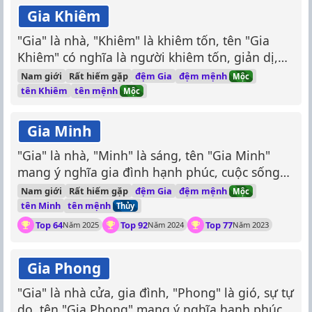
Gia Khiêm
"Gia" là nhà, "Khiêm" là khiêm tốn, tên "Gia
Khiêm" có nghĩa là người khiêm tốn, giản dị,
yêu nhà.
đệm mệnh
Nam giới
Rất hiếm gặp
đệm Gia
Mộc
tên mệnh
tên Khiêm
Mộc
Gia Minh
"Gia" là nhà, "Minh" là sáng, tên "Gia Minh"
mang ý nghĩa gia đình hạnh phúc, cuộc sống
rạng rỡ, sáng sủa.
đệm mệnh
Nam giới
Rất hiếm gặp
đệm Gia
Mộc
tên mệnh
tên Minh
Thủy
Top 64
Top 92
Top 77
Năm 2025
Năm 2024
Năm 2023
Gia Phong
"Gia" là nhà cửa, gia đình, "Phong" là gió, sự tự
do, tên "Gia Phong" mang ý nghĩa hạnh phúc