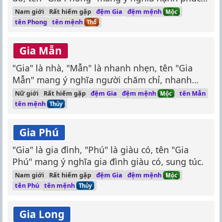
gia đình, tự do bay nhảy.
đệm mệnh
Nam giới
Rất hiếm gặp
đệm Gia
Mộc
tên mệnh
tên Phong
Thổ
Gia Mẫn
"Gia" là nhà, "Mẫn" là nhanh nhẹn, tên "Gia
Mẫn" mang ý nghĩa người chăm chỉ, nhanh
nhẹn, giỏi giang.
đệm mệnh
Nữ giới
Rất hiếm gặp
đệm Gia
tên Mẫn
Mộc
tên mệnh
Thủy
Gia Phú
"Gia" là gia đình, "Phú" là giàu có, tên "Gia
Phú" mang ý nghĩa gia đình giàu có, sung túc.
đệm mệnh
Nam giới
Rất hiếm gặp
đệm Gia
Mộc
tên mệnh
tên Phú
Thủy
Gia Long