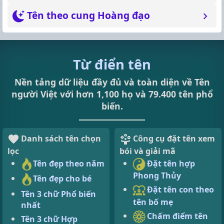
Tên theo cung Hoàng đạo
Từ điển tên
Nền tảng dữ liệu đầy đủ và toàn diện về Tên
người Việt với hơn 1,100 họ và 79.400 tên phổ
biến.
Danh sách tên chọn
Công cụ đặt tên xem
lọc
bói và giải mã
Tên đẹp theo năm
Đặt tên hợp
Phong Thủy
Tên đẹp cho bé
Đặt tên con theo
Tên 3 chữ Phổ biến
tên bố mẹ
nhất
Chấm điểm tên
Tên 3 chữ Hợp