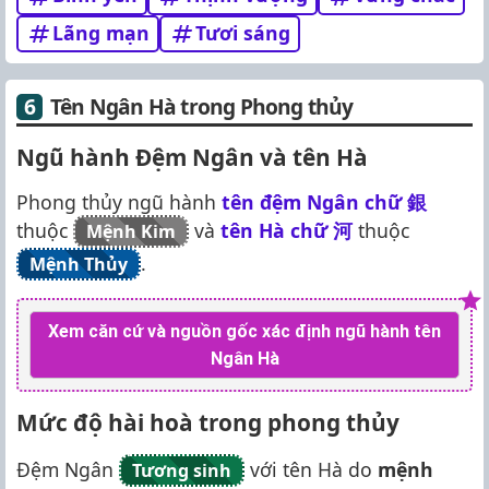
Lãng mạn
Tươi sáng
Tên Ngân Hà trong Phong thủy
Ngũ hành Đệm Ngân và tên Hà
Phong thủy ngũ hành
tên đệm Ngân chữ
銀
thuộc
và
tên Hà chữ
河
thuộc
Mệnh Kim
.
Mệnh Thủy
Xem căn cứ và nguồn gốc xác định ngũ hành tên
Ngân Hà
Mức độ hài hoà trong phong thủy
Đệm Ngân
với tên Hà do
mệnh
Tương sinh