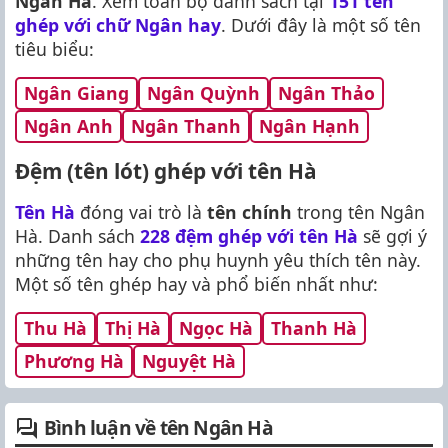
Ngân Hà
. Xem toàn bộ danh sách tại
151 tên
ghép với chữ Ngân hay
. Dưới đây là một số tên
tiêu biểu:
Ngân Giang
Ngân Quỳnh
Ngân Thảo
Ngân Anh
Ngân Thanh
Ngân Hạnh
Đệm (tên lót) ghép với tên Hà
Tên Hà
đóng vai trò là
tên chính
trong tên Ngân
Hà. Danh sách
228 đệm ghép với tên Hà
sẽ gợi ý
những tên hay cho phụ huynh yêu thích tên này.
Một số tên ghép hay và phổ biến nhất như:
Thu Hà
Thị Hà
Ngọc Hà
Thanh Hà
Phương Hà
Nguyệt Hà
Bình luận về tên Ngân Hà