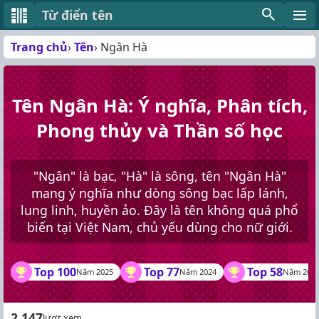
Từ điển tên
Trang chủ
Tên
Ngân Hà
Tên Ngân Hà: Ý nghĩa, Phân tích,
Phong thủy và Thần số học
"Ngân" là bạc, "Hà" là sông, tên "Ngân Hà"
mang ý nghĩa như dòng sông bạc lấp lánh,
lung linh, huyền ảo. Đây là tên không quá phổ
biến tại Việt Nam, chủ yếu dùng cho nữ giới.
Top 100
Top 77
Top 58
Năm 2025
Năm 2024
Năm 202
2.147
lượt xem