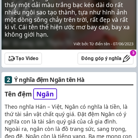
thấy một dải màu trắng bạc kéo dài do rất
nhiều ngôi sao tạo thành, tựa như hình ảnh
một dòng sông chảy trên trời, rất đẹp và rất
kì vĩ. Cái tên thể hiện ước mơ bay cao, bay xa
không giới hạn.
Viết bởi: Từ điển tên - 07/06/2023
3
Tạo Video
Đóng góp ý nghĩa
Ý nghĩa đệm Ngân tên Hà
Tên đệm
Ngân
Theo nghĩa Hán – Việt, Ngân có nghĩa là tiền, là
thứ tài sản vật chất quý giá. Đặt đệm Ngân có ý
nghĩa con là tài sản quý giá của cả gia đình.
Ngoài ra, ngân còn là đồ trang sức, sang trọng,
đẹp đẽ. Ngân còn là tiếng vang. Ba mẹ mong con