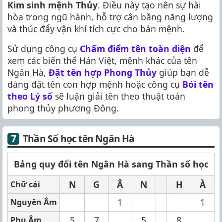
Kim sinh mệnh Thủy
. Điều này tạo nên sự hài
hòa trong ngũ hành, hỗ trợ cân bằng năng lượng
và thúc đẩy vận khí tích cực cho bản mệnh.
Sử dụng công cụ
Chấm điểm tên toàn diện
để
xem các biến thể Hán Việt, mệnh khác của tên
Ngân Hà,
Đặt tên hợp Phong Thủy
giúp bạn dễ
dàng đặt tên con hợp mệnh hoặc công cụ
Bói tên
theo Lý số
sẽ luận giải tên theo thuật toán
phong thủy phương Đông.
Thần Số học tên Ngân Hà
Bảng quy đổi tên Ngân Hà sang Thần số học
N
G
Â
N
H
À
Chữ cái
1
1
Nguyên Âm
5
7
5
8
Phụ Âm