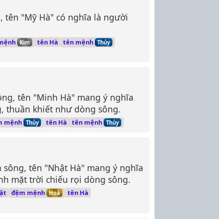
g, tên "Mỹ Hà" có nghĩa là người
mệnh
tên mệnh
tên Hà
Kim
Thủy
sông, tên "Minh Hà" mang ý nghĩa
g, thuần khiết như dòng sông.
m mệnh
tên mệnh
tên Hà
Thủy
Thủy
 là sông, tên "Nhật Hà" mang ý nghĩa
nh mặt trời chiếu rọi dòng sông.
đệm mệnh
ật
tên Hà
Hoả