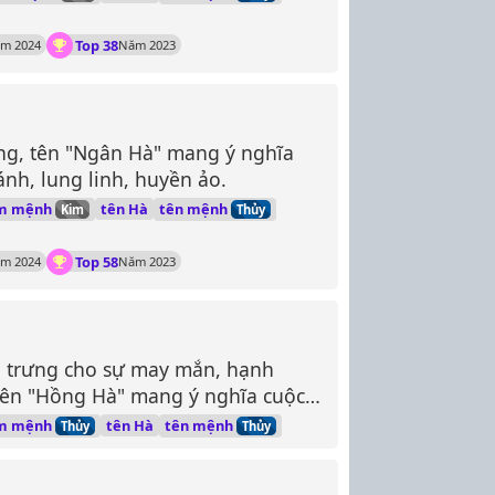
Top 38
m 2024
Năm 2023
ông, tên "Ngân Hà" mang ý nghĩa
nh, lung linh, huyền ảo.
m mệnh
tên mệnh
tên Hà
Kim
Thủy
Top 58
m 2024
Năm 2023
g trưng cho sự may mắn, hạnh
 Tên "Hồng Hà" mang ý nghĩa cuộc
c, như dòng sông chảy mãi, không
m mệnh
tên mệnh
tên Hà
Thủy
Thủy