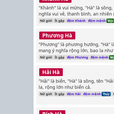
"Khánh" là vui mừng, "Hà" là sông
nghĩa vui vẻ, thanh bình, an nhiê
đệm mệnh
Nữ giới
Ít gặp
đệm Khánh
Mộc
Phương Hà
"Phương" là phương hướng, "Hà" l
mang ý nghĩa rộng lớn, bao la như
đệm mệnh
Nữ giới
Ít gặp
đệm Phương
M
Hải Hà
"Hải" là biển, "Hà" là sông, tên "H
la, rộng lớn như biển cả.
đệm mệnh
Nữ giới
Ít gặp
đệm Hải
Thủy
Bích Hà