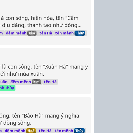
là con sông, hiền hòa, tên "Cẩm
 dịu dàng, thanh tao như dòng
đệm mệnh
tên mệnh
ẩm
tên Hà
Kim
Thủy
 là con sông, tên "Xuân Hà" mang ý
mới như mùa xuân.
đệm mệnh
Xuân
tên Hà
Kim
inh Thủy
 sông, tên "Bảo Hà" mang ý nghĩa
ư dòng sông.
đệm mệnh
tên mệnh
o
tên Hà
Hoả
Thủy