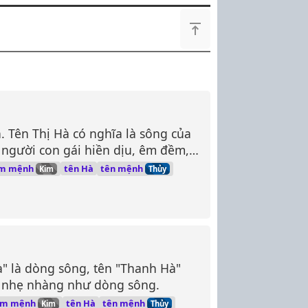
ấn. Tên Thị Hà có nghĩa là sông của
à người con gái hiền dịu, êm đềm,
ng.
m mệnh
tên mệnh
tên Hà
Kim
Thủy
à" là dòng sông, tên "Thanh Hà"
, nhẹ nhàng như dòng sông.
ệm mệnh
tên mệnh
tên Hà
Kim
Thủy