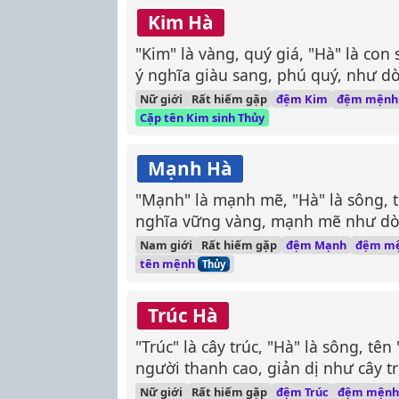
Kim Hà
"Kim" là vàng, quý giá, "Hà" là co
ý nghĩa giàu sang, phú quý, như 
chảy bất tận.
đệm mện
Nữ giới
Rất hiếm gặp
đệm Kim
Cặp tên Kim sinh Thủy
Mạnh Hà
"Mạnh" là mạnh mẽ, "Hà" là sông,
nghĩa vững vàng, mạnh mẽ như dò
đệm m
Nam giới
Rất hiếm gặp
đệm Mạnh
tên mệnh
Thủy
Trúc Hà
"Trúc" là cây trúc, "Hà" là sông, tê
người thanh cao, giản dị như cây tr
như dòng sông.
đệm mện
Nữ giới
Rất hiếm gặp
đệm Trúc