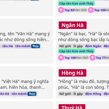
Cặp tên Kim sinh Thủy
Top 83
Top 100
Năm 2025
Nă
Ngân Hà
ông, tên "Văn Hà" mang ý
"Ngân" là bạc, "Hà" là s
bác như dòng sông hiền
như dòng sông bạc lấp lá
tên mệnh
đệ
tên Hà
Nữ giới
Ít gặp
đệm Ngân
Thủy
Cặp tên Kim sinh Thủy
Top 100
Top 77
Năm 2025
Nă
Hồng Hà
ên "Việt Hà" mang ý nghĩa
"Hồng" là màu đỏ, tượn
am, hiền hòa, thanh
phúc, "Hà" là con sông.
sống vui tươi, hạnh phú
tên mệnh
đệ
tên Hà
Nữ giới
Ít gặp
đệm Hồng
Thủy
ngừng nghỉ.
Thuý Hà