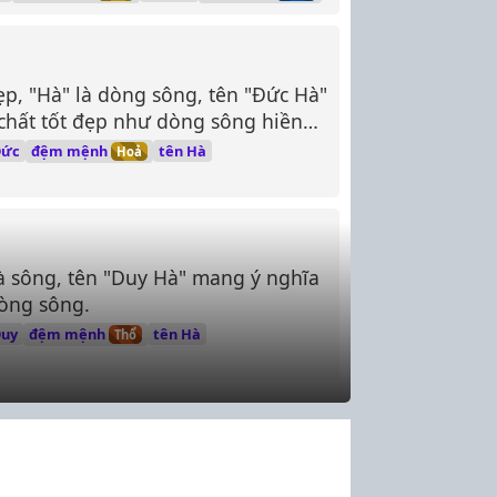
ẹp, "Hà" là dòng sông, tên "Đức Hà"
chất tốt đẹp như dòng sông hiền
đệm mệnh
Đức
tên Hà
Hoả
là sông, tên "Duy Hà" mang ý nghĩa
òng sông.
đệm mệnh
uy
tên Hà
Thổ