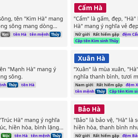
Cẩm Hà
n sông, tên "Kim Hà" mang
"Cẩm" là gấm, đẹp, "Hà" 
dòng sông mang dòng
Hà" mang ý nghĩa vẻ đẹp
sông hiền hòa.
h
tên mệnh
tên Hà
Nữ giới
Rất hiếm gặp
đệm C
Kim
Thủy
Cặp tên Kim sinh Thủy
Xuân Hà
 tên "Mạnh Hà" mang ý
"Xuân" là mùa xuân, "Hà"
ng sông.
nghĩa thanh bình, tươi 
ệnh
tên Hà
Nam giới
Rất hiếm gặp
đệm 
Thủy
tên mệnh
Cặp tên Kim s
Thủy
Bảo Hà
n "Trúc Hà" mang ý nghĩa
"Bảo" là bảo vệ, "Hà" là
úc, hiền hòa, bình lặng
hiền hòa, thanh bình nh
h
tên mệnh
tên Hà
Nữ giới
Rất hiếm gặp
đệm Bả
Mộc
Thủy