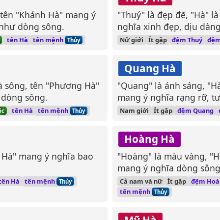
, tên "Khánh Hà" mang ý
"Thuý" là đẹp đẽ, "Hà" l
n như dòng sông.
nghĩa xinh đẹp, dịu dàn
tên mệnh
đệ
tên Hà
Nữ giới
Ít gặp
đệm Thuý
Thủy
Quang Hà
à sông, tên "Phương Hà"
"Quang" là ánh sáng, "H
 dòng sông.
mang ý nghĩa rạng rỡ, t
tên mệnh
tên Hà
Nam giới
Ít gặp
đệm Quang
ộc
Thủy
Hoàng Hà
ải Hà" mang ý nghĩa bao
"Hoàng" là màu vàng, "H
mang ý nghĩa dòng sông 
uy.
tên mệnh
tên Hà
Cả nam và nữ
Ít gặp
đệm Hoà
Thủy
tên mệnh
Thủy
Mỹ Hà