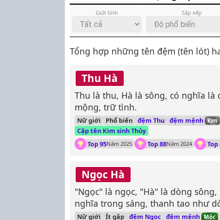
Giới tính
Sắp xếp
Tổng hợp những tên đệm (tên lót) hay
Thu Hà
Thu là thu, Hà là sông, có nghĩa là
mộng, trữ tình.
đệm mệnh
Nữ giới
Phổ biến
đệm Thu
Kim
Cặp tên Kim sinh Thủy
Top 95
Top 88
Top 
Năm 2025
Năm 2024
Ngọc Hà
"Ngọc" là ngọc, "Hà" là dòng sông
nghĩa trong sáng, thanh tao như d
đệm mệnh
Nữ giới
Ít gặp
đệm Ngọc
Mộc