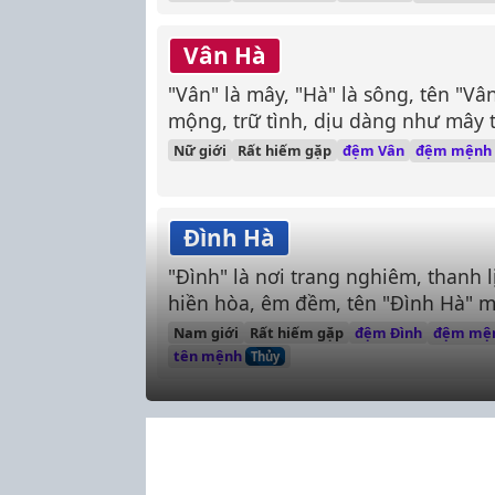
Vân Hà
"Vân" là mây, "Hà" là sông, tên "V
mộng, trữ tình, dịu dàng như mây t
đệm mệnh
Nữ giới
Rất hiếm gặp
đệm Vân
Đình Hà
"Đình" là nơi trang nghiêm, thanh l
hiền hòa, êm đềm, tên "Đình Hà" 
trai thanh lịch, điềm tĩnh, hiền hò
đệm mệ
Nam giới
Rất hiếm gặp
đệm Đình
tên mệnh
Thủy