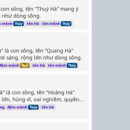
à con sông, tên "Thuý Hà" mang ý
g như dòng sông.
m mệnh
tên mệnh
tên Hà
Thủy
Thủy
à" là con sông, tên "Quang Hà"
ươi sáng, rộng lớn như dòng sông.
đệm mệnh
tên mệnh
tên Hà
Hoả
Thủy
à" là con sông, tên "Hoàng Hà"
lớn, hùng vĩ, oai nghiêm, quyền
đệm mệnh
ng
tên Hà
Thủy