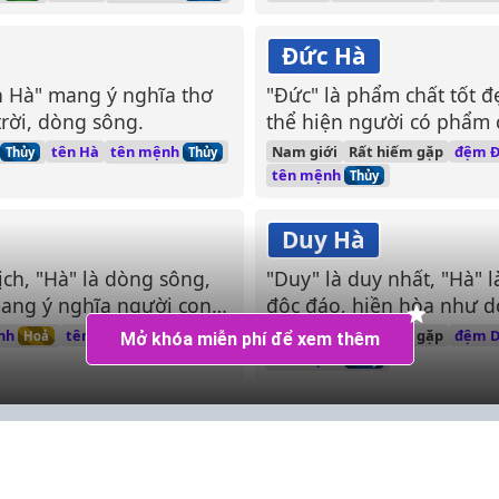
Đức Hà
ân Hà" mang ý nghĩa thơ
"Đức" là phẩm chất tốt đ
rời, dòng sông.
thể hiện người có phẩm 
hòa, chảy mãi.
tên mệnh
tên Hà
Nam giới
Rất hiếm gặp
đệm 
Thủy
Thủy
tên mệnh
Thủy
Duy Hà
ịch, "Hà" là dòng sông,
"Duy" là duy nhất, "Hà" 
mang ý nghĩa người con
độc đáo, hiền hòa như d
a như dòng sông.
nh
tên Hà
Nam giới
Rất hiếm gặp
đệm D
Hoả
Mở khóa miễn phí để xem thêm
tên mệnh
Thủy