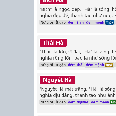
"Bích" là ngọc, đẹp, "Hà" là sông, 
nghĩa đẹp đẽ, thanh tao như ngọc 
đệm mệnh
Nữ giới
Ít gặp
đệm Bích
Thủy
Thái Hà
"Thái" là lớn, vĩ đại, "Hà" là sông,
nghĩa rộng lớn, bao la như sông lớ
đệm mệnh
Nữ giới
Ít gặp
đệm Thái
Hoả
Nguyệt Hà
"Nguyệt" là mặt trăng, "Hà" là sôn
nghĩa dịu dàng, thanh tao như ánh
đệm mệnh
Nữ giới
Ít gặp
đệm Nguyệt
Mộ