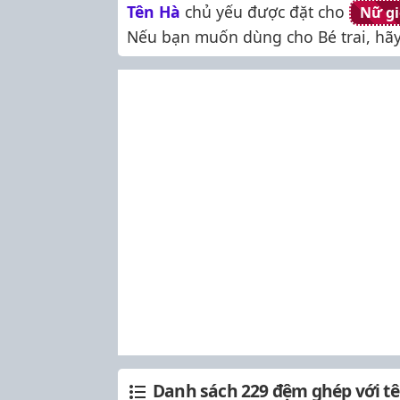
Tên Hà
chủ yếu được đặt cho
Nữ gi
Nếu bạn muốn dùng cho Bé trai, hã
Danh sách 229 đệm ghép với t