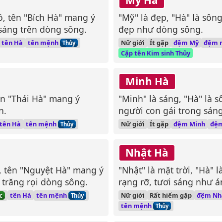
hồ, tên "Bích Hà" mang ý
"Mỹ" là đẹp, "Hà" là sôn
sáng trên dòng sông.
đẹp như dòng sông.
tên mệnh
đệm 
tên Hà
Nữ giới
Ít gặp
đệm Mỹ
Thủy
Cặp tên Kim sinh Thủy
Minh Hà
 tên "Thái Hà" mang ý
"Minh" là sáng, "Hà" là 
n.
người con gái trong sán
tên mệnh
đệ
tên Hà
Nữ giới
Ít gặp
đệm Minh
Thủy
Nhật Hà
g, tên "Nguyệt Hà" mang ý
"Nhật" là mặt trời, "Hà"
 trăng rọi dòng sông.
rạng rỡ, tươi sáng như á
tên mệnh
tên Hà
Nữ giới
Rất hiếm gặp
đệm Nh
c
Thủy
tên mệnh
Thủy