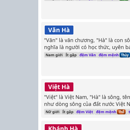
Văn Hà
"Văn" là văn chương, "Hà" là con s
nghĩa là người có học thức, uyên 
hòa, chảy mãi không ngừng.
đệm mệnh
Nam giới
Ít gặp
đệm Văn
Thủy
Việt Hà
"Việt" là Việt Nam, "Hà" là sông, t
như dòng sông của đất nước Việt N
bình.
đệm mệnh
Nữ giới
Ít gặp
đệm Việt
Thổ
Khánh Hà