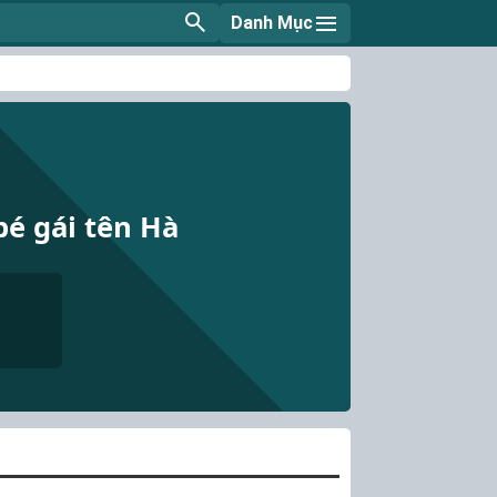
Danh Mục
bé gái tên Hà