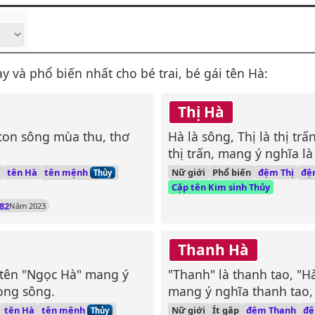
 và phổ biến nhất cho bé trai, bé gái tên Hà:
Thị Hà
 con sông mùa thu, thơ
Hà là sông, Thị là thị tr
thị trấn, mang ý nghĩa l
thanh bình như dòng sô
tên mệnh
đệ
tên Hà
Nữ giới
Phổ biến
đệm Thị
Thủy
Cặp tên Kim sinh Thủy
82
Năm 2023
Thanh Hà
, tên "Ngọc Hà" mang ý
"Thanh" là thanh tao, "H
òng sông.
mang ý nghĩa thanh tao
tên mệnh
đ
tên Hà
Nữ giới
Ít gặp
đệm Thanh
Thủy